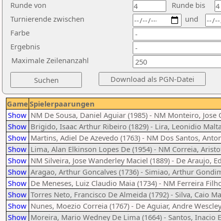
Runde von
Runde bis
Turnierende zwischen
und
Farbe
Ergebnis
Maximale Zeilenanzahl
Game
Spielerpaarungen
Show
NM De Sousa, Daniel Aguiar (1985) - NM Monteiro, Jose 
Show
Brigido, Isaac Arthur Ribeiro (1829) - Lira, Leonidio Malt
Show
Martins, Adiel De Azevedo (1763) - NM Dos Santos, Anton
Show
Lima, Alan Elkinson Lopes De (1954) - NM Correia, Aristo
Show
NM Silveira, Jose Wanderley Maciel (1889) - De Araujo, Ed
Show
Aragao, Arthur Goncalves (1736) - Simiao, Arthur Gondim
Show
De Meneses, Luiz Claudio Maia (1734) - NM Ferreira Filho
Show
Torres Neto, Francisco De Almeida (1792) - Silva, Caio M
Show
Nunes, Moezio Correia (1767) - De Aguiar, Andre Wescley
Show
Moreira, Mario Wedney De Lima (1664) - Santos, Inacio