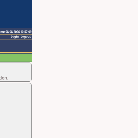
ime 08.08.2026 10:57:09
Login
Logout
den.