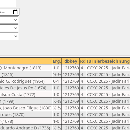
Erg.
dbkey
Rd
Turnierbezeichnung
Q. Montenegro (1813)
1-0
1212769
4
CCXC 2025 - Jadir Fari
a (1815)
½-½
1212769
4
CCXC 2025 - Jadir Fari
io G. Rodrigues (1954)
0-1
1212769
4
CCXC 2025 - Jadir Fari
teles De Jesus Ro (1674)
1-0
1212769
4
CCXC 2025 - Jadir Fari
ilson Costa (1772)
1-0
1212769
4
CCXC 2025 - Jadir Fari
 (1799)
½-½
1212769
4
CCXC 2025 - Jadir Fari
, Joao Bosco Filgue (1890)
½-½
1212769
4
CCXC 2025 - Jadir Fari
arques (1870)
1-0
1212769
4
CCXC 2025 - Jadir Fari
 (1678)
1-0
1212769
4
CCXC 2025 - Jadir Fari
 Eduardo Andrade D (1736)
½-½
1212769
4
CCXC 2025 - Jadir Fari