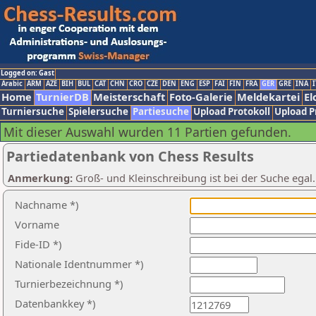
Logged on: Gast
Arabic
ARM
AZE
BIH
BUL
CAT
CHN
CRO
CZE
DEN
ENG
ESP
FAI
FIN
FRA
GER
GRE
INA
I
Home
TurnierDB
Meisterschaft
Foto-Galerie
Meldekartei
El
Turniersuche
Spielersuche
Partiesuche
Upload Protokoll
Upload P
Mit dieser Auswahl wurden 11 Partien gefunden.
Partiedatenbank von Chess Results
Anmerkung:
Groß- und Kleinschreibung ist bei der Suche egal
Nachname *)
Vorname
Fide-ID *)
Nationale Identnummer *)
Turnierbezeichnung *)
Datenbankkey *)