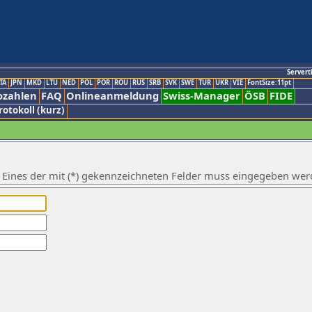
Servert
TA
JPN
MKD
LTU
NED
POL
POR
ROU
RUS
SRB
SVK
SWE
TUR
UKR
VIE
FontSize:11pt
ozahlen
FAQ
Onlineanmeldung
Swiss-Manager
ÖSB
FIDE
rotokoll (kurz)
. Eines der mit (*) gekennzeichneten Felder muss eingegeben wer