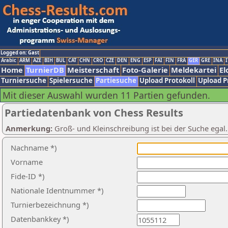
Logged on: Gast
Arabic
ARM
AZE
BIH
BUL
CAT
CHN
CRO
CZE
DEN
ENG
ESP
FAI
FIN
FRA
GER
GRE
INA
I
Home
TurnierDB
Meisterschaft
Foto-Galerie
Meldekartei
El
Turniersuche
Spielersuche
Partiesuche
Upload Protokoll
Upload P
Mit dieser Auswahl wurden 11 Partien gefunden.
Partiedatenbank von Chess Results
Anmerkung:
Groß- und Kleinschreibung ist bei der Suche egal
Nachname *)
Vorname
Fide-ID *)
Nationale Identnummer *)
Turnierbezeichnung *)
Datenbankkey *)