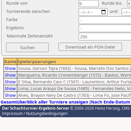
Runde von
Runde bis
Turnierende zwischen
und
Farbe
Ergebnis
Maximale Zeilenanzahl
Game
Spielerpaarungen
Show
Sousa, Gerson Tajra (1692) - Sousa, Marcelo Dos Santos 
Show
Mangueira, Ricardo Cronemberger (1572) - Bastos, Wert
Show
E Silva, Bernardo Caio C (1507) - Laurentino, Arthur Furt
Show
Lima, Lucas Araujo De Sousa (1685) - Fernandes Neto, Vi
Show
Alves, Brayon Nery De Castro (1763) - Lima Fo, Jose Pacif
Gesamtüberblick aller Turniere anzeigen (Nach Ende-Datum 
Der Schachturnier-Ergebnis-Server
© 2006-2026 Heinz Herzog
, CMS
Impressum / Nutzungsbedingungen