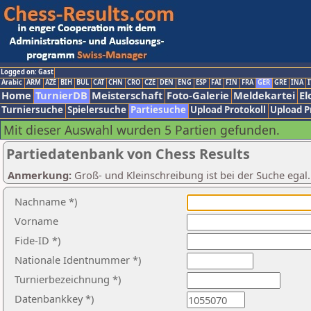
Logged on: Gast
Arabic
ARM
AZE
BIH
BUL
CAT
CHN
CRO
CZE
DEN
ENG
ESP
FAI
FIN
FRA
GER
GRE
INA
I
Home
TurnierDB
Meisterschaft
Foto-Galerie
Meldekartei
El
Turniersuche
Spielersuche
Partiesuche
Upload Protokoll
Upload P
Mit dieser Auswahl wurden 5 Partien gefunden.
Partiedatenbank von Chess Results
Anmerkung:
Groß- und Kleinschreibung ist bei der Suche egal
Nachname *)
Vorname
Fide-ID *)
Nationale Identnummer *)
Turnierbezeichnung *)
Datenbankkey *)