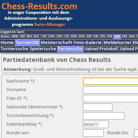
Logged on: Gast
Arabic
ARM
AZE
BIH
BUL
CAT
CHN
CRO
CZE
DEN
ENG
ESP
FAI
FIN
FRA
GER
GRE
INA
I
Home
TurnierDB
Meisterschaft
Foto-Galerie
Meldekartei
El
Turniersuche
Spielersuche
Partiesuche
Upload Protokoll
Upload P
Partiedatenbank von Chess Results
Anmerkung:
Groß- und Kleinschreibung ist bei der Suche egal
Nachname *)
Vorname
Fide-ID *)
Nationale Identnummer *)
Turnierbezeichnung *)
Datenbankkey *)
Runde von
Runde bis