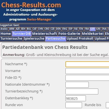
Logged on: Gast
Arabic
ARM
AZE
BIH
BUL
CAT
CHN
CRO
CZE
DEN
ENG
ESP
FAI
FIN
FRA
GER
GRE
INA
I
Home
TurnierDB
Meisterschaft
Foto-Galerie
Meldekartei
El
Turniersuche
Spielersuche
Partiesuche
Upload Protokoll
Upload P
Partiedatenbank von Chess Results
Anmerkung:
Groß- und Kleinschreibung ist bei der Suche egal
Nachname *)
Vorname
Fide-ID *)
Nationale Identnummer *)
Turnierbezeichnung *)
Datenbankkey *)
Runde von
Runde bis