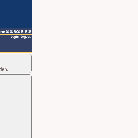
ime 06.08.2026 15:18:36
Login
Logout
den.