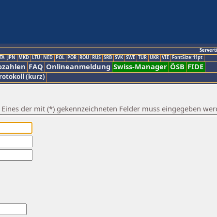
Servert
TA
JPN
MKD
LTU
NED
POL
POR
ROU
RUS
SRB
SVK
SWE
TUR
UKR
VIE
FontSize:11pt
ozahlen
FAQ
Onlineanmeldung
Swiss-Manager
ÖSB
FIDE
rotokoll (kurz)
. Eines der mit (*) gekennzeichneten Felder muss eingegeben wer