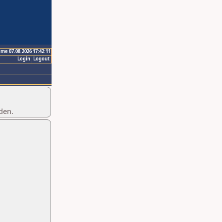
ime 07.08.2026 17:42:11
Login
Logout
den.