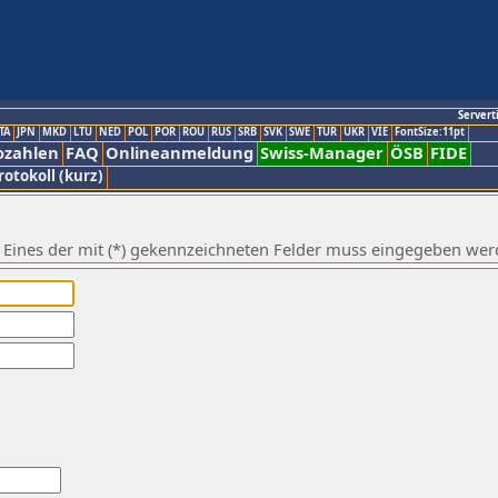
Servert
TA
JPN
MKD
LTU
NED
POL
POR
ROU
RUS
SRB
SVK
SWE
TUR
UKR
VIE
FontSize:11pt
ozahlen
FAQ
Onlineanmeldung
Swiss-Manager
ÖSB
FIDE
rotokoll (kurz)
. Eines der mit (*) gekennzeichneten Felder muss eingegeben wer