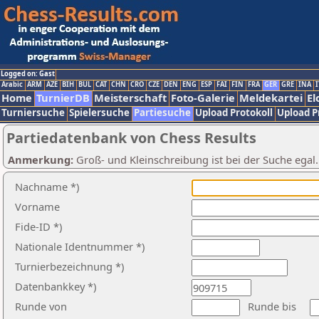
Logged on: Gast
Arabic
ARM
AZE
BIH
BUL
CAT
CHN
CRO
CZE
DEN
ENG
ESP
FAI
FIN
FRA
GER
GRE
INA
I
Home
TurnierDB
Meisterschaft
Foto-Galerie
Meldekartei
El
Turniersuche
Spielersuche
Partiesuche
Upload Protokoll
Upload P
Partiedatenbank von Chess Results
Anmerkung:
Groß- und Kleinschreibung ist bei der Suche egal
Nachname *)
Vorname
Fide-ID *)
Nationale Identnummer *)
Turnierbezeichnung *)
Datenbankkey *)
Runde von
Runde bis