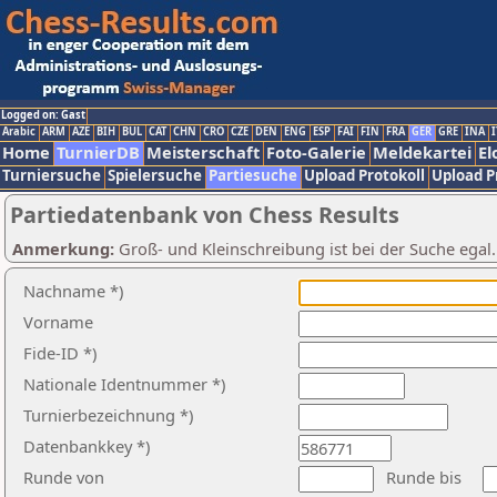
Logged on: Gast
Arabic
ARM
AZE
BIH
BUL
CAT
CHN
CRO
CZE
DEN
ENG
ESP
FAI
FIN
FRA
GER
GRE
INA
I
Home
TurnierDB
Meisterschaft
Foto-Galerie
Meldekartei
El
Turniersuche
Spielersuche
Partiesuche
Upload Protokoll
Upload P
Partiedatenbank von Chess Results
Anmerkung:
Groß- und Kleinschreibung ist bei der Suche egal
Nachname *)
Vorname
Fide-ID *)
Nationale Identnummer *)
Turnierbezeichnung *)
Datenbankkey *)
Runde von
Runde bis