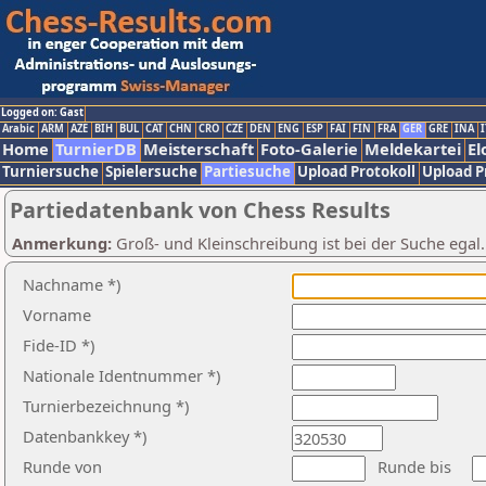
Logged on: Gast
Arabic
ARM
AZE
BIH
BUL
CAT
CHN
CRO
CZE
DEN
ENG
ESP
FAI
FIN
FRA
GER
GRE
INA
I
Home
TurnierDB
Meisterschaft
Foto-Galerie
Meldekartei
El
Turniersuche
Spielersuche
Partiesuche
Upload Protokoll
Upload P
Partiedatenbank von Chess Results
Anmerkung:
Groß- und Kleinschreibung ist bei der Suche egal
Nachname *)
Vorname
Fide-ID *)
Nationale Identnummer *)
Turnierbezeichnung *)
Datenbankkey *)
Runde von
Runde bis