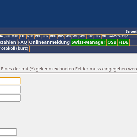
Servert
TA
JPN
MKD
LTU
NED
POL
POR
ROU
RUS
SRB
SVK
SWE
TUR
UKR
VIE
FontSize:11pt
ozahlen
FAQ
Onlineanmeldung
Swiss-Manager
ÖSB
FIDE
rotokoll (kurz)
. Eines der mit (*) gekennzeichneten Felder muss eingegeben wer