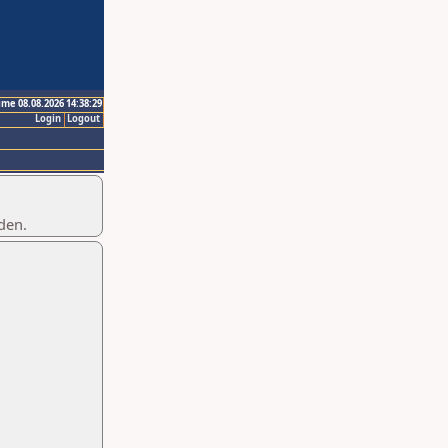
ime 08.08.2026 14:38:29
Login
Logout
den.