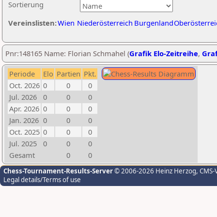
Sortierung
Vereinslisten:
Wien
Niederösterreich
Burgenland
Oberösterrei
Pnr:148165 Name: Florian Schmahel (
Grafik Elo-Zeitreihe
,
Graf
Periode
Elo
Partien
Pkt.
Oct. 2026
0
0
0
Jul. 2026
0
0
0
Apr. 2026
0
0
0
Jan. 2026
0
0
0
Oct. 2025
0
0
0
Jul. 2025
0
0
0
Gesamt
0
0
Chess-Tournament-Results-Server
© 2006-2026 Heinz Herzog
, CMS-
Legal details/Terms of use