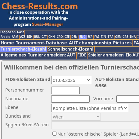
Logged on: Gast
Arabic
ARM
AZE
BIH
BUL
CAT
CHN
CRO
CZE
DEN
ENG
ESP
FAI
FIN
FRA
GER
GRE
INA
I
Home
Tournament-Database
AUT championship
Pictures
F
Turnierschach-Elozahl
Schnellschach-Elozahl
Allgemeines
Turnier anmelden: AUT
FIDE
Spieler anmelden
Elo AU
Willkommen bei den offiziellen Turnierscha
FIDE-Elolisten Stand
AUT-Elolisten Stand
6.936
Personennummer
Nachname
Vorname
Ebene
Bundesland
Spgem./Kreis/Verein
Nur "österreichische" Spieler (Land=A