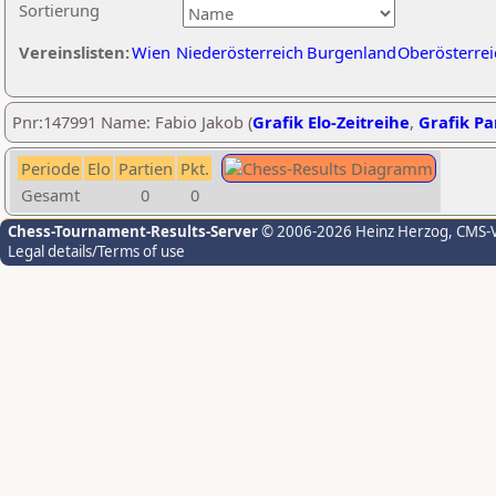
Sortierung
Vereinslisten:
Wien
Niederösterreich
Burgenland
Oberösterrei
Pnr:147991 Name: Fabio Jakob (
Grafik Elo-Zeitreihe
,
Grafik Par
Periode
Elo
Partien
Pkt.
Gesamt
0
0
Chess-Tournament-Results-Server
© 2006-2026 Heinz Herzog
, CMS-
Legal details/Terms of use