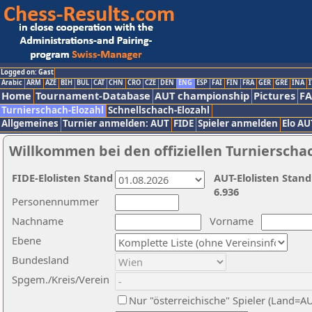
Logged on: Gast
Arabic
ARM
AZE
BIH
BUL
CAT
CHN
CRO
CZE
DEN
ENG
ESP
FAI
FIN
FRA
GER
GRE
INA
I
Home
Tournament-Database
AUT championship
Pictures
F
Turnierschach-Elozahl
Schnellschach-Elozahl
Allgemeines
Turnier anmelden: AUT
FIDE
Spieler anmelden
Elo AU
Willkommen bei den offiziellen Turnierscha
FIDE-Elolisten Stand
AUT-Elolisten Stand
6.936
Personennummer
Nachname
Vorname
Ebene
Bundesland
Spgem./Kreis/Verein
Nur "österreichische" Spieler (Land=A