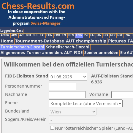
Logged on: Gast
Arabic
ARM
AZE
BIH
BUL
CAT
CHN
CRO
CZE
DEN
ENG
ESP
FAI
FIN
FRA
GER
GRE
INA
I
Home
Tournament-Database
AUT championship
Pictures
F
Turnierschach-Elozahl
Schnellschach-Elozahl
Allgemeines
Turnier anmelden: AUT
FIDE
Spieler anmelden
Elo AU
Willkommen bei den offiziellen Turnierscha
FIDE-Elolisten Stand
AUT-Elolisten Stand
6.936
Personennummer
Nachname
Vorname
Ebene
Bundesland
Spgem./Kreis/Verein
Nur "österreichische" Spieler (Land=A