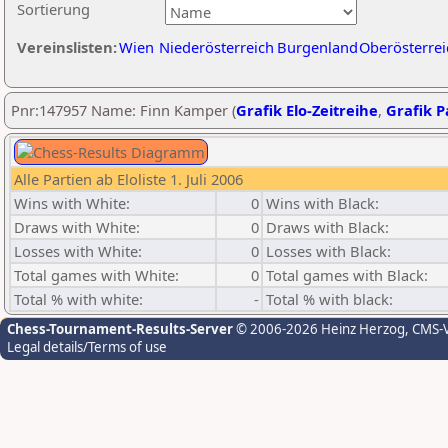
Sortierung
Vereinslisten:
Wien
Niederösterreich
Burgenland
Oberösterrei
Pnr:147957 Name: Finn Kamper (
Grafik Elo-Zeitreihe
,
Grafik Pa
Alle Partien ab Eloliste 1. Juli 2006
Wins with White:
0
Wins with Black:
Draws with White:
0
Draws with Black:
Losses with White:
0
Losses with Black:
Total games with White:
0
Total games with Black:
Total % with white:
-
Total % with black:
Chess-Tournament-Results-Server
© 2006-2026 Heinz Herzog
, CMS-
Legal details/Terms of use