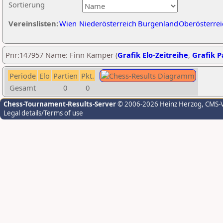
Sortierung
Vereinslisten:
Wien
Niederösterreich
Burgenland
Oberösterrei
Pnr:147957 Name: Finn Kamper (
Grafik Elo-Zeitreihe
,
Grafik Pa
Periode
Elo
Partien
Pkt.
Gesamt
0
0
Chess-Tournament-Results-Server
© 2006-2026 Heinz Herzog
, CMS-
Legal details/Terms of use