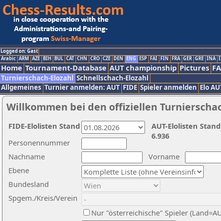
Logged on: Gast
Arabic
ARM
AZE
BIH
BUL
CAT
CHN
CRO
CZE
DEN
ENG
ESP
FAI
FIN
FRA
GER
GRE
INA
I
Home
Tournament-Database
AUT championship
Pictures
F
Turnierschach-Elozahl
Schnellschach-Elozahl
Allgemeines
Turnier anmelden: AUT
FIDE
Spieler anmelden
Elo AU
Willkommen bei den offiziellen Turnierscha
FIDE-Elolisten Stand
AUT-Elolisten Stand
6.936
Personennummer
Nachname
Vorname
Ebene
Bundesland
Spgem./Kreis/Verein
Nur "österreichische" Spieler (Land=A