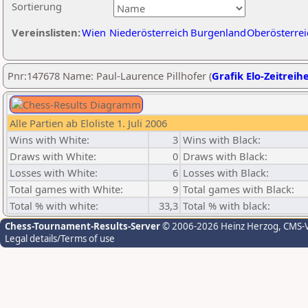
Sortierung
Vereinslisten:
Wien
Niederösterreich
Burgenland
Oberösterrei
Pnr:147678 Name: Paul-Laurence Pillhofer (
Grafik Elo-Zeitreih
Alle Partien ab Eloliste 1. Juli 2006
Wins with White:
3
Wins with Black:
Draws with White:
0
Draws with Black:
Losses with White:
6
Losses with Black:
Total games with White:
9
Total games with Black:
Total % with white:
33,3
Total % with black:
Chess-Tournament-Results-Server
© 2006-2026 Heinz Herzog
, CMS-
Legal details/Terms of use