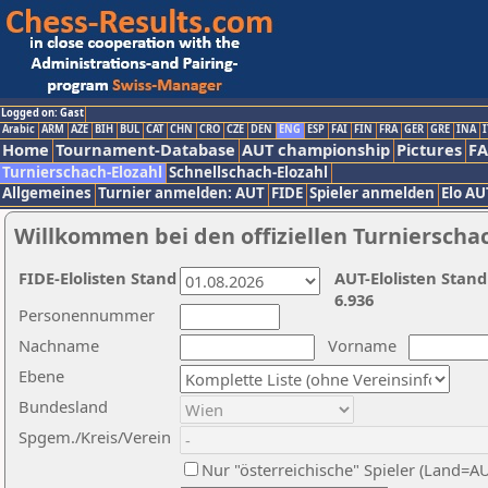
Logged on: Gast
Arabic
ARM
AZE
BIH
BUL
CAT
CHN
CRO
CZE
DEN
ENG
ESP
FAI
FIN
FRA
GER
GRE
INA
I
Home
Tournament-Database
AUT championship
Pictures
F
Turnierschach-Elozahl
Schnellschach-Elozahl
Allgemeines
Turnier anmelden: AUT
FIDE
Spieler anmelden
Elo AU
Willkommen bei den offiziellen Turnierscha
FIDE-Elolisten Stand
AUT-Elolisten Stand
6.936
Personennummer
Nachname
Vorname
Ebene
Bundesland
Spgem./Kreis/Verein
Nur "österreichische" Spieler (Land=A