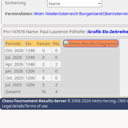
Sortierung
Vereinslisten:
Wien
Niederösterreich
Burgenland
Oberösterrei
Pnr:147678 Name: Paul-Laurence Pillhofer (
Grafik Elo-Zeitreih
Periode
Elo
Partien
Pkt.
Oct. 2026
1248
0
0
Jul. 2026
1248
0
0
Apr. 2026
1248
2
2
Jan. 2026
1200
1
0
Oct. 2025
1200
8
0
Jul. 2025
1204
5
2
Gesamt
16
4
Chess-Tournament-Results-Server
© 2006-2026 Heinz Herzog
, CMS-
Legal details/Terms of use