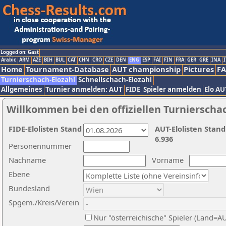
Logged on: Gast
Arabic
ARM
AZE
BIH
BUL
CAT
CHN
CRO
CZE
DEN
ENG
ESP
FAI
FIN
FRA
GER
GRE
INA
I
Home
Tournament-Database
AUT championship
Pictures
F
Turnierschach-Elozahl
Schnellschach-Elozahl
Allgemeines
Turnier anmelden: AUT
FIDE
Spieler anmelden
Elo AU
Willkommen bei den offiziellen Turnierscha
FIDE-Elolisten Stand
AUT-Elolisten Stand
6.936
Personennummer
Nachname
Vorname
Ebene
Bundesland
Spgem./Kreis/Verein
Nur "österreichische" Spieler (Land=A