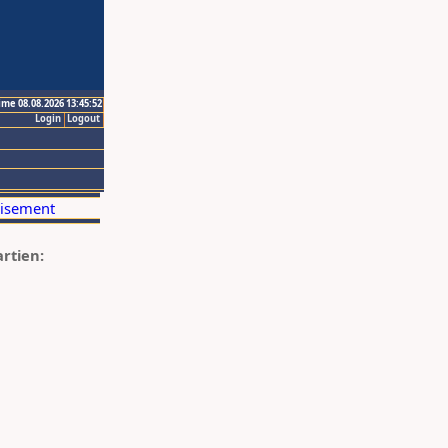
ime 08.08.2026 13:45:52
Login
Logout
artien: