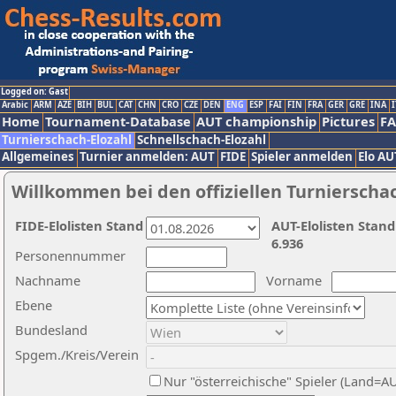
Logged on: Gast
Arabic
ARM
AZE
BIH
BUL
CAT
CHN
CRO
CZE
DEN
ENG
ESP
FAI
FIN
FRA
GER
GRE
INA
I
Home
Tournament-Database
AUT championship
Pictures
F
Turnierschach-Elozahl
Schnellschach-Elozahl
Allgemeines
Turnier anmelden: AUT
FIDE
Spieler anmelden
Elo AU
Willkommen bei den offiziellen Turnierscha
FIDE-Elolisten Stand
AUT-Elolisten Stand
6.936
Personennummer
Nachname
Vorname
Ebene
Bundesland
Spgem./Kreis/Verein
Nur "österreichische" Spieler (Land=A