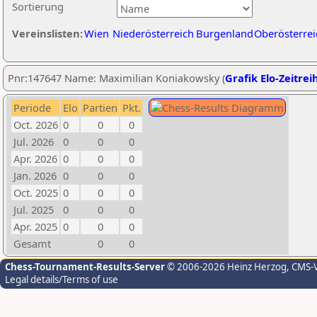
Sortierung
Vereinslisten:
Wien
Niederösterreich
Burgenland
Oberösterrei
Pnr:147647 Name: Maximilian Koniakowsky (
Grafik Elo-Zeitrei
Periode
Elo
Partien
Pkt.
Oct. 2026
0
0
0
Jul. 2026
0
0
0
Apr. 2026
0
0
0
Jan. 2026
0
0
0
Oct. 2025
0
0
0
Jul. 2025
0
0
0
Apr. 2025
0
0
0
Gesamt
0
0
Chess-Tournament-Results-Server
© 2006-2026 Heinz Herzog
, CMS-
Legal details/Terms of use