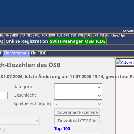
Servert
TA
JPN
MKD
LTU
NED
POL
POR
ROU
RUS
SRB
SVK
SWE
TUR
UKR
VIE
FontSize:11pt
AQ
Online Registration
Swiss-Manager
ÖSB
FIDE
T
Elo Vorschau
Elo FIDE
ch-Elozahlen des ÖSB
 01.07.2026, letzte Änderung am 11.07.2026 13:14, gewertete P
Kategorie
Geschlecht
Spielberechtigung
Top 100
UT)