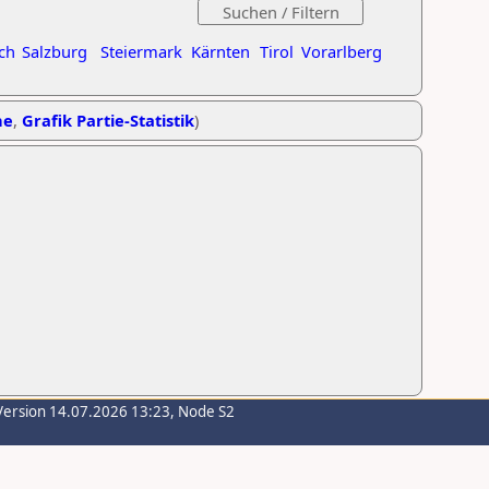
ch
Salzburg
Steiermark
Kärnten
Tirol
Vorarlberg
he
,
Grafik Partie-Statistik
)
Version 14.07.2026 13:23, Node S2