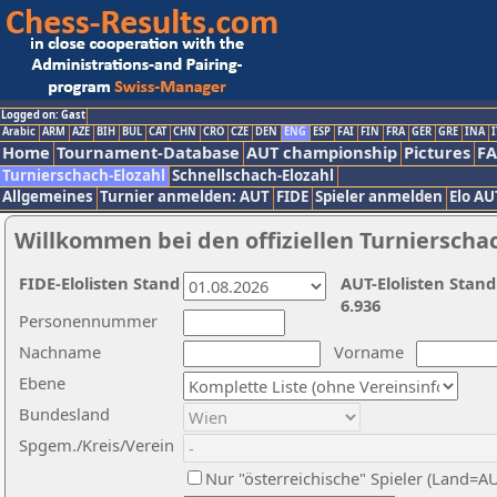
Logged on: Gast
Arabic
ARM
AZE
BIH
BUL
CAT
CHN
CRO
CZE
DEN
ENG
ESP
FAI
FIN
FRA
GER
GRE
INA
I
Home
Tournament-Database
AUT championship
Pictures
F
Turnierschach-Elozahl
Schnellschach-Elozahl
Allgemeines
Turnier anmelden: AUT
FIDE
Spieler anmelden
Elo AU
Willkommen bei den offiziellen Turnierscha
FIDE-Elolisten Stand
AUT-Elolisten Stand
6.936
Personennummer
Nachname
Vorname
Ebene
Bundesland
Spgem./Kreis/Verein
Nur "österreichische" Spieler (Land=A