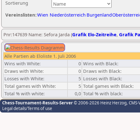
Sortierung
Vereinslisten:
Wien
Niederösterreich
Burgenland
Oberösterrei
Pnr:147639 Name: Sefora Jarda (
Grafik Elo-Zeitreihe
,
Grafik Pa
Alle Partien ab Eloliste 1. Juli 2006
Wins with White:
0
Wins with Black:
Draws with White:
0
Draws with Black:
Losses with White:
5
Losses with Black:
Total games with White:
5
Total games with Black:
Total % with white:
0,0
Total % with black:
Chess-Tournament-Results-Server
© 2006-2026 Heinz Herzog
, CMS-
Legal details/Terms of use