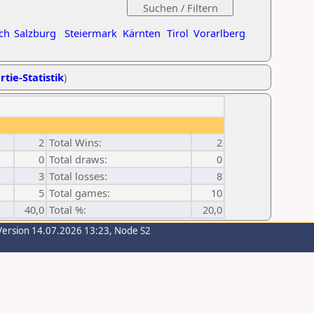
ch
Salzburg
Steiermark
Kärnten
Tirol
Vorarlberg
rtie-Statistik
)
2
Total Wins:
2
0
Total draws:
0
3
Total losses:
8
5
Total games:
10
40,0
Total %:
20,0
Version 14.07.2026 13:23, Node S2