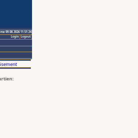
ime 09.08.2026 11:51:24
Login
Logout
artien: