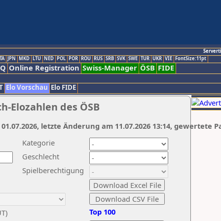
Servert
TA
JPN
MKD
LTU
NED
POL
POR
ROU
RUS
SRB
SVK
SWE
TUR
UKR
VIE
FontSize:11pt
AQ
Online Registration
Swiss-Manager
ÖSB
FIDE
T
Elo Vorschau
Elo FIDE
ch-Elozahlen des ÖSB
 01.07.2026, letzte Änderung am 11.07.2026 13:14, gewertete P
Kategorie
Geschlecht
Spielberechtigung
Top 100
UT)