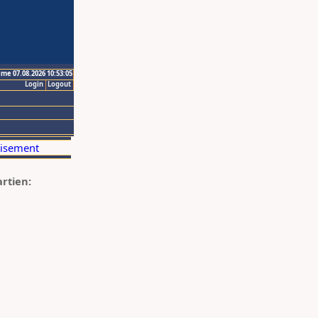
ime 07.08.2026 10:53:05
Login
Logout
artien: