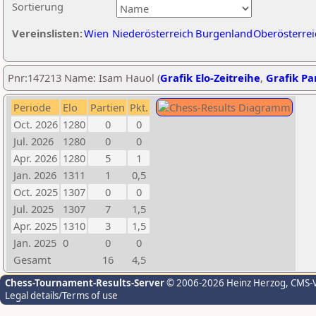
Sortierung
Vereinslisten:
Wien
Niederösterreich
Burgenland
Oberösterrei
Pnr:147213 Name: Isam Hauol (
Grafik Elo-Zeitreihe
,
Grafik Par
Periode
Elo
Partien
Pkt.
Oct. 2026
1280
0
0
Jul. 2026
1280
0
0
Apr. 2026
1280
5
1
Jan. 2026
1311
1
0,5
Oct. 2025
1307
0
0
Jul. 2025
1307
7
1,5
Apr. 2025
1310
3
1,5
Jan. 2025
0
0
0
Gesamt
16
4,5
Chess-Tournament-Results-Server
© 2006-2026 Heinz Herzog
, CMS-
Legal details/Terms of use