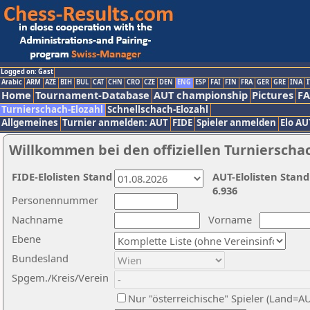
Logged on: Gast
Arabic
ARM
AZE
BIH
BUL
CAT
CHN
CRO
CZE
DEN
ENG
ESP
FAI
FIN
FRA
GER
GRE
INA
I
Home
Tournament-Database
AUT championship
Pictures
F
Turnierschach-Elozahl
Schnellschach-Elozahl
Allgemeines
Turnier anmelden: AUT
FIDE
Spieler anmelden
Elo AU
Willkommen bei den offiziellen Turnierscha
FIDE-Elolisten Stand
AUT-Elolisten Stand
6.936
Personennummer
Nachname
Vorname
Ebene
Bundesland
Spgem./Kreis/Verein
Nur "österreichische" Spieler (Land=A