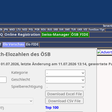
Servert
TA
JPN
MKD
LTU
NED
POL
POR
ROU
RUS
SRB
SVK
SWE
TUR
UKR
VIE
FontSize:11pt
AQ
Online Registration
Swiss-Manager
ÖSB
FIDE
T
Elo Vorschau
Elo FIDE
ch-Elozahlen des ÖSB
 01.07.2026, letzte Änderung am 11.07.2026 13:14, gewertete P
Kategorie
Geschlecht
Spielberechtigung
Top 100
UT)