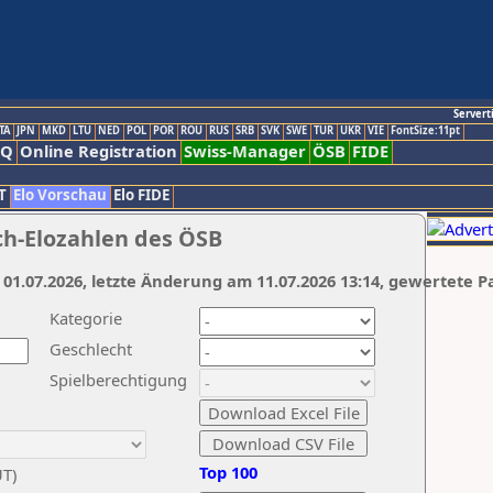
Servert
TA
JPN
MKD
LTU
NED
POL
POR
ROU
RUS
SRB
SVK
SWE
TUR
UKR
VIE
FontSize:11pt
AQ
Online Registration
Swiss-Manager
ÖSB
FIDE
T
Elo Vorschau
Elo FIDE
ch-Elozahlen des ÖSB
 01.07.2026, letzte Änderung am 11.07.2026 13:14, gewertete P
Kategorie
Geschlecht
Spielberechtigung
Top 100
UT)