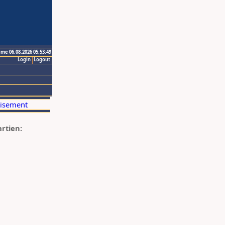
ime 06.08.2026 05:53:49
Login
Logout
artien: