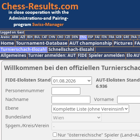
Logged on: Gast
Arabic
ARM
AZE
BIH
BUL
CAT
CHN
CRO
CZE
DEN
ENG
ESP
FAI
FIN
FRA
GER
GRE
INA
I
Home
Tournament-Database
AUT championship
Pictures
F
Turnierschach-Elozahl
Schnellschach-Elozahl
Allgemeines
Turnier anmelden: AUT
FIDE
Spieler anmelden
Elo AU
Willkommen bei den offiziellen Turnierscha
FIDE-Elolisten Stand
AUT-Elolisten Stand
6.936
Personennummer
Nachname
Vorname
Ebene
Bundesland
Spgem./Kreis/Verein
Nur "österreichische" Spieler (Land=A