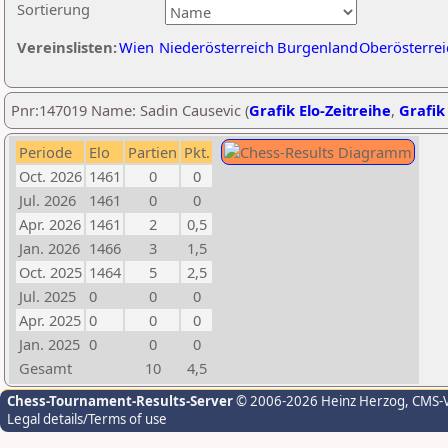
Sortierung
Vereinslisten:
Wien
Niederösterreich
Burgenland
Oberösterrei
Pnr:147019 Name: Sadin Causevic (
Grafik Elo-Zeitreihe
,
Grafik 
Periode
Elo
Partien
Pkt.
Oct. 2026
1461
0
0
Jul. 2026
1461
0
0
Apr. 2026
1461
2
0,5
Jan. 2026
1466
3
1,5
Oct. 2025
1464
5
2,5
Jul. 2025
0
0
0
Apr. 2025
0
0
0
Jan. 2025
0
0
0
Gesamt
10
4,5
Chess-Tournament-Results-Server
© 2006-2026 Heinz Herzog
, CMS-
Legal details/Terms of use