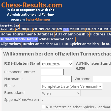
Logged on: Gast
Arabic
ARM
AZE
BIH
BUL
CAT
CHN
CRO
CZE
DEN
ENG
ESP
FAI
FIN
FRA
GER
GRE
INA
I
Home
Tournament-Database
AUT championship
Pictures
F
Turnierschach-Elozahl
Schnellschach-Elozahl
Allgemeines
Turnier anmelden: AUT
FIDE
Spieler anmelden
Elo AU
Willkommen bei den offiziellen Turnierscha
FIDE-Elolisten Stand
AUT-Elolisten Stand
6.936
Personennummer
Nachname
Vorname
Ebene
Bundesland
Spgem./Kreis/Verein
Nur "österreichische" Spieler (Land=A