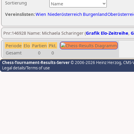
Sortierung
Vereinslisten:
Wien
Niederösterreich
Burgenland
Oberösterrei
Pnr:146928 Name: Michaela Scharinger (
Grafik Elo-Zeitreihe
,
G
Periode
Elo
Partien
Pkt.
Gesamt
0
0
Chess-Tournament-Results-Server
© 2006-2026 Heinz Herzog
, CMS-
Legal details/Terms of use