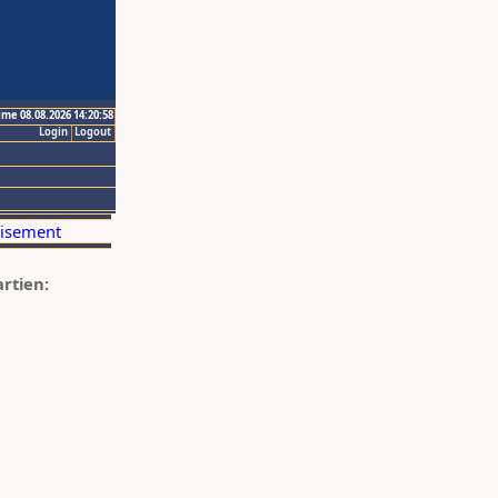
ime 08.08.2026 14:20:58
Login
Logout
artien: