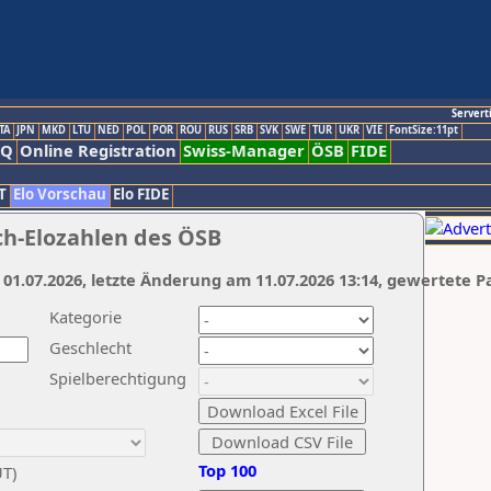
Servert
TA
JPN
MKD
LTU
NED
POL
POR
ROU
RUS
SRB
SVK
SWE
TUR
UKR
VIE
FontSize:11pt
AQ
Online Registration
Swiss-Manager
ÖSB
FIDE
T
Elo Vorschau
Elo FIDE
ch-Elozahlen des ÖSB
 01.07.2026, letzte Änderung am 11.07.2026 13:14, gewertete P
Kategorie
Geschlecht
Spielberechtigung
Top 100
UT)