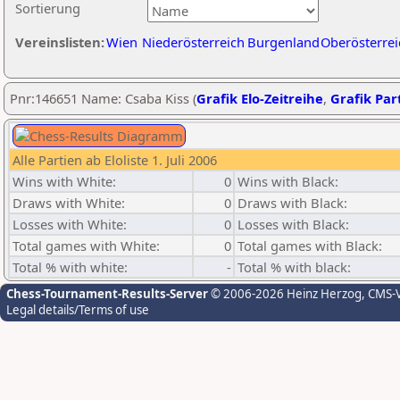
Sortierung
Vereinslisten:
Wien
Niederösterreich
Burgenland
Oberösterrei
Pnr:146651 Name: Csaba Kiss (
Grafik Elo-Zeitreihe
,
Grafik Part
Alle Partien ab Eloliste 1. Juli 2006
Wins with White:
0
Wins with Black:
Draws with White:
0
Draws with Black:
Losses with White:
0
Losses with Black:
Total games with White:
0
Total games with Black:
Total % with white:
-
Total % with black:
Chess-Tournament-Results-Server
© 2006-2026 Heinz Herzog
, CMS-
Legal details/Terms of use