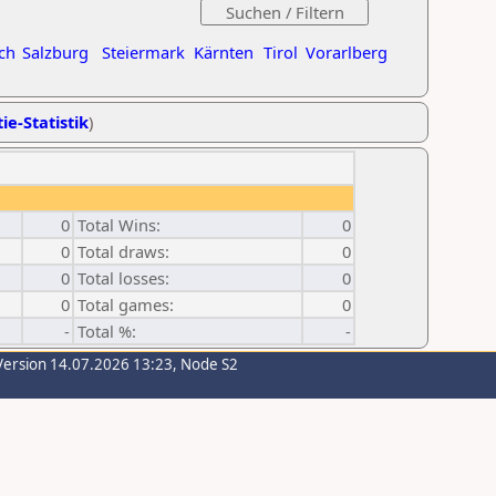
ch
Salzburg
Steiermark
Kärnten
Tirol
Vorarlberg
ie-Statistik
)
0
Total Wins:
0
0
Total draws:
0
0
Total losses:
0
0
Total games:
0
-
Total %:
-
Version 14.07.2026 13:23, Node S2