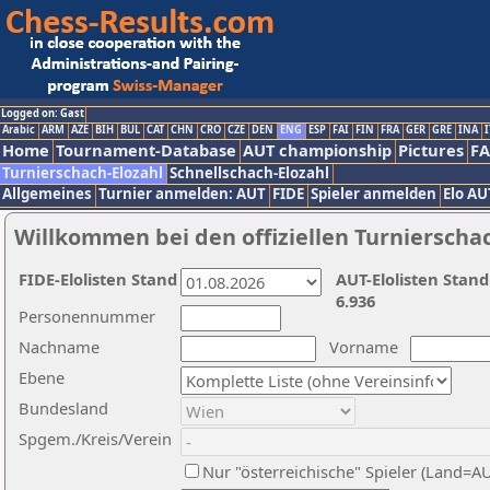
Logged on: Gast
Arabic
ARM
AZE
BIH
BUL
CAT
CHN
CRO
CZE
DEN
ENG
ESP
FAI
FIN
FRA
GER
GRE
INA
I
Home
Tournament-Database
AUT championship
Pictures
F
Turnierschach-Elozahl
Schnellschach-Elozahl
Allgemeines
Turnier anmelden: AUT
FIDE
Spieler anmelden
Elo AU
Willkommen bei den offiziellen Turnierscha
FIDE-Elolisten Stand
AUT-Elolisten Stand
6.936
Personennummer
Nachname
Vorname
Ebene
Bundesland
Spgem./Kreis/Verein
Nur "österreichische" Spieler (Land=A