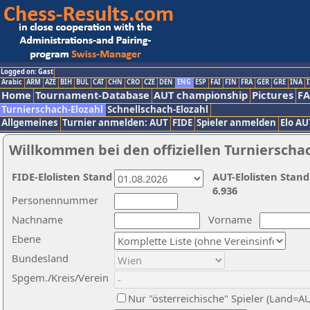
Logged on: Gast
Arabic
ARM
AZE
BIH
BUL
CAT
CHN
CRO
CZE
DEN
ENG
ESP
FAI
FIN
FRA
GER
GRE
INA
I
Home
Tournament-Database
AUT championship
Pictures
F
Turnierschach-Elozahl
Schnellschach-Elozahl
Allgemeines
Turnier anmelden: AUT
FIDE
Spieler anmelden
Elo AU
Willkommen bei den offiziellen Turnierscha
FIDE-Elolisten Stand
AUT-Elolisten Stand
6.936
Personennummer
Nachname
Vorname
Ebene
Bundesland
Spgem./Kreis/Verein
Nur "österreichische" Spieler (Land=A