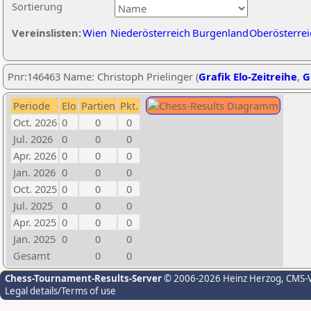
Sortierung
Vereinslisten:
Wien
Niederösterreich
Burgenland
Oberösterrei
Pnr:146463 Name: Christoph Prielinger (
Grafik Elo-Zeitreihe
,
G
Periode
Elo
Partien
Pkt.
Oct. 2026
0
0
0
Jul. 2026
0
0
0
Apr. 2026
0
0
0
Jan. 2026
0
0
0
Oct. 2025
0
0
0
Jul. 2025
0
0
0
Apr. 2025
0
0
0
Jan. 2025
0
0
0
Gesamt
0
0
Chess-Tournament-Results-Server
© 2006-2026 Heinz Herzog
, CMS-
Legal details/Terms of use