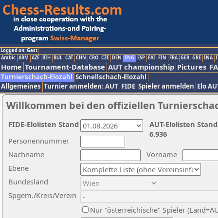
Logged on: Gast
Arabic
ARM
AZE
BIH
BUL
CAT
CHN
CRO
CZE
DEN
ENG
ESP
FAI
FIN
FRA
GER
GRE
INA
I
Home
Tournament-Database
AUT championship
Pictures
F
Turnierschach-Elozahl
Schnellschach-Elozahl
Allgemeines
Turnier anmelden: AUT
FIDE
Spieler anmelden
Elo AU
Willkommen bei den offiziellen Turnierscha
FIDE-Elolisten Stand
AUT-Elolisten Stand
6.936
Personennummer
Nachname
Vorname
Ebene
Bundesland
Spgem./Kreis/Verein
Nur "österreichische" Spieler (Land=A