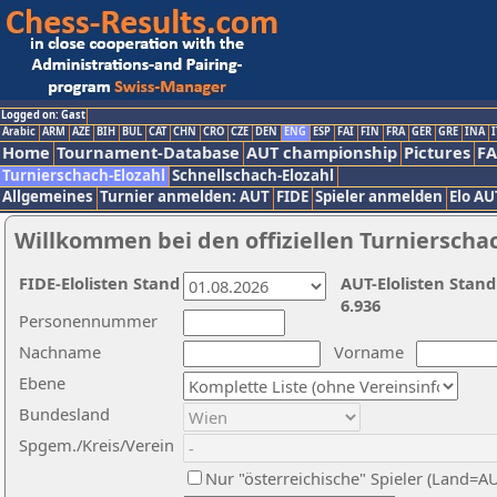
Logged on: Gast
Arabic
ARM
AZE
BIH
BUL
CAT
CHN
CRO
CZE
DEN
ENG
ESP
FAI
FIN
FRA
GER
GRE
INA
I
Home
Tournament-Database
AUT championship
Pictures
F
Turnierschach-Elozahl
Schnellschach-Elozahl
Allgemeines
Turnier anmelden: AUT
FIDE
Spieler anmelden
Elo AU
Willkommen bei den offiziellen Turnierscha
FIDE-Elolisten Stand
AUT-Elolisten Stand
6.936
Personennummer
Nachname
Vorname
Ebene
Bundesland
Spgem./Kreis/Verein
Nur "österreichische" Spieler (Land=A