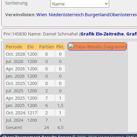
Sortierung
Vereinslisten:
Wien
Niederösterreich
Burgenland
Oberösterrei
Pnr:145830 Name: Daniel Schmahel (
Grafik Elo-Zeitreihe
,
Grafi
Periode
Elo
Partien
Pkt.
Oct. 2026
1200
0
0
Jul. 2026
1200
0
0
Apr. 2026
1200
0
0
Jan. 2026
1200
0
0
Oct. 2025
1200
0
0
Jul. 2025
1200
2
0
Apr. 2025
1200
7
1
Jan. 2025
1200
6
1,5
Oct. 2024
1217
2
1
Jul. 2024
1200
7
1
Gesamt
24
4,5