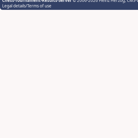
Chess-Tournament-Results-Server
© 2006-2026 Heinz Herzog
, CMS-
Legal details/Terms of use