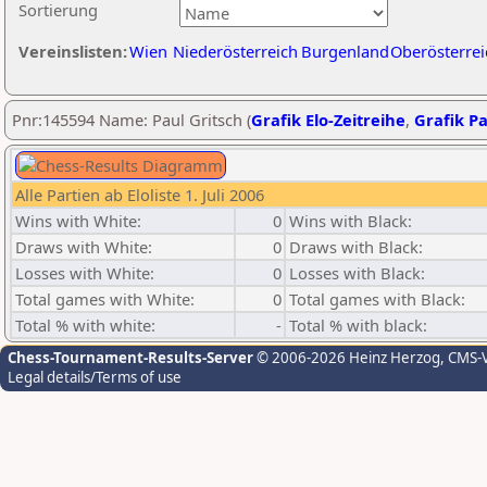
Sortierung
Vereinslisten:
Wien
Niederösterreich
Burgenland
Oberösterrei
Pnr:145594 Name: Paul Gritsch (
Grafik Elo-Zeitreihe
,
Grafik Pa
Alle Partien ab Eloliste 1. Juli 2006
Wins with White:
0
Wins with Black:
Draws with White:
0
Draws with Black:
Losses with White:
0
Losses with Black:
Total games with White:
0
Total games with Black:
Total % with white:
-
Total % with black:
Chess-Tournament-Results-Server
© 2006-2026 Heinz Herzog
, CMS-
Legal details/Terms of use