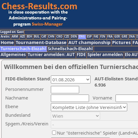
Logged on: Gast
Arabic
ARM
AZE
BIH
BUL
CAT
CHN
CRO
CZE
DEN
ENG
ESP
FAI
FIN
FRA
GER
GRE
INA
I
Home
Tournament-Database
AUT championship
Pictures
F
Turnierschach-Elozahl
Schnellschach-Elozahl
Allgemeines
Turnier anmelden: AUT
FIDE
Spieler anmelden
Elo AU
Willkommen bei den offiziellen Turnierscha
FIDE-Elolisten Stand
AUT-Elolisten Stand
6.936
Personennummer
Nachname
Vorname
Ebene
Bundesland
Spgem./Kreis/Verein
Nur "österreichische" Spieler (Land=A