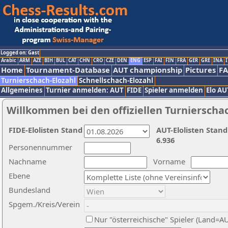
Logged on: Gast
Arabic
ARM
AZE
BIH
BUL
CAT
CHN
CRO
CZE
DEN
ENG
ESP
FAI
FIN
FRA
GER
GRE
INA
I
Home
Tournament-Database
AUT championship
Pictures
F
Turnierschach-Elozahl
Schnellschach-Elozahl
Allgemeines
Turnier anmelden: AUT
FIDE
Spieler anmelden
Elo AU
Willkommen bei den offiziellen Turnierscha
FIDE-Elolisten Stand
AUT-Elolisten Stand
6.936
Personennummer
Nachname
Vorname
Ebene
Bundesland
Spgem./Kreis/Verein
Nur "österreichische" Spieler (Land=A