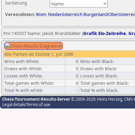
Sortierung
Vereinslisten:
Wien
Niederösterreich
Burgenland
Oberösterrei
Pnr:145557 Name: Jakob Brandstätter (
Grafik Elo-Zeitreihe
,
Gra
Alle Partien ab Eloliste 1. Juli 2006
Wins with White:
0
Wins with Black:
Draws with White:
0
Draws with Black:
Losses with White:
0
Losses with Black:
Total games with White:
0
Total games with Black:
Total % with white:
-
Total % with black:
Chess-Tournament-Results-Server
© 2006-2026 Heinz Herzog
, CMS-
Legal details/Terms of use