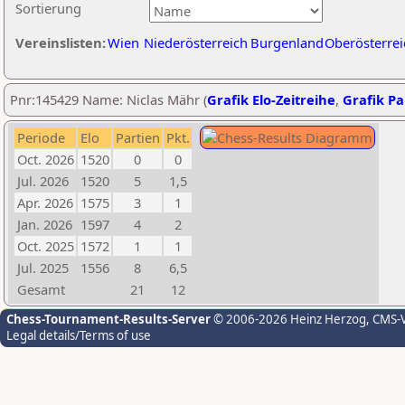
Sortierung
Vereinslisten:
Wien
Niederösterreich
Burgenland
Oberösterrei
Pnr:145429 Name: Niclas Mähr (
Grafik Elo-Zeitreihe
,
Grafik Par
Periode
Elo
Partien
Pkt.
Oct. 2026
1520
0
0
Jul. 2026
1520
5
1,5
Apr. 2026
1575
3
1
Jan. 2026
1597
4
2
Oct. 2025
1572
1
1
Jul. 2025
1556
8
6,5
Gesamt
21
12
Chess-Tournament-Results-Server
© 2006-2026 Heinz Herzog
, CMS-
Legal details/Terms of use