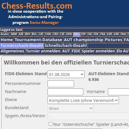
Logged on: Gast
Arabic
ARM
AZE
BIH
BUL
CAT
CHN
CRO
CZE
DEN
ENG
ESP
FAI
FIN
FRA
GER
GRE
INA
I
Home
Tournament-Database
AUT championship
Pictures
F
Turnierschach-Elozahl
Schnellschach-Elozahl
Allgemeines
Turnier anmelden: AUT
FIDE
Spieler anmelden
Elo AU
Willkommen bei den offiziellen Turnierscha
FIDE-Elolisten Stand
AUT-Elolisten Stand
6.936
Personennummer
Nachname
Vorname
Ebene
Bundesland
Spgem./Kreis/Verein
Nur "österreichische" Spieler (Land=A