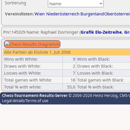
Sortierung
Vereinslisten:
Wien
Niederösterreich
Burgenland
Oberösterrei
Pnr:145329 Name: Raphael Dorninger (
Grafik Elo-Zeitreihe
,
Gr
Alle Partien ab Eloliste 1. Juli 2006
Wins with White:
9
Wins with Black:
Draws with White:
2
Draws with Black:
Losses with White:
7
Losses with Black:
Total games with White:
18
Total games with Black:
Total % with white:
55,6
Total % with black:
Chess-Tournament-Results-Server
© 2006-2026 Heinz Herzog
, CMS-
Legal details/Terms of use