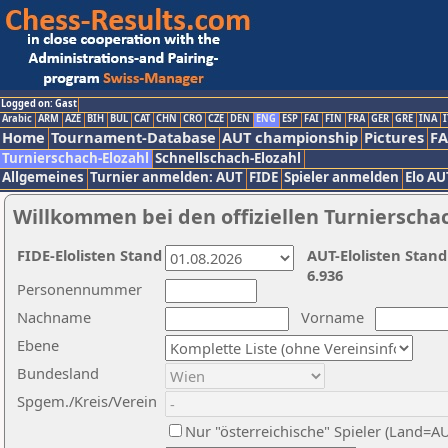
Logged on: Gast
Arabic
ARM
AZE
BIH
BUL
CAT
CHN
CRO
CZE
DEN
ENG
ESP
FAI
FIN
FRA
GER
GRE
INA
I
Home
Tournament-Database
AUT championship
Pictures
F
Turnierschach-Elozahl
Schnellschach-Elozahl
Allgemeines
Turnier anmelden: AUT
FIDE
Spieler anmelden
Elo AU
Willkommen bei den offiziellen Turnierscha
FIDE-Elolisten Stand
AUT-Elolisten Stand
6.936
Personennummer
Nachname
Vorname
Ebene
Bundesland
Spgem./Kreis/Verein
Nur "österreichische" Spieler (Land=A