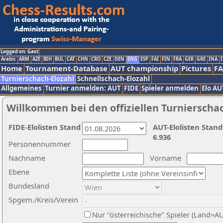
Logged on: Gast
Arabic
ARM
AZE
BIH
BUL
CAT
CHN
CRO
CZE
DEN
ENG
ESP
FAI
FIN
FRA
GER
GRE
INA
I
Home
Tournament-Database
AUT championship
Pictures
F
Turnierschach-Elozahl
Schnellschach-Elozahl
Allgemeines
Turnier anmelden: AUT
FIDE
Spieler anmelden
Elo AU
Willkommen bei den offiziellen Turnierscha
FIDE-Elolisten Stand
AUT-Elolisten Stand
6.936
Personennummer
Nachname
Vorname
Ebene
Bundesland
Spgem./Kreis/Verein
Nur "österreichische" Spieler (Land=A