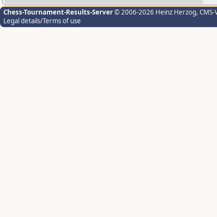
Chess-Tournament-Results-Server
© 2006-2026 Heinz Herzog
, CMS-
Legal details/Terms of use