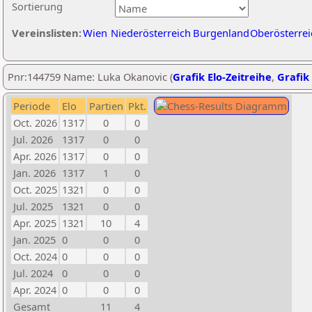
Sortierung
Vereinslisten:
Wien
Niederösterreich
Burgenland
Oberösterrei
Pnr:144759 Name: Luka Okanovic (
Grafik Elo-Zeitreihe
,
Grafik 
Periode
Elo
Partien
Pkt.
Oct. 2026
1317
0
0
Jul. 2026
1317
0
0
Apr. 2026
1317
0
0
Jan. 2026
1317
1
0
Oct. 2025
1321
0
0
Jul. 2025
1321
0
0
Apr. 2025
1321
10
4
Jan. 2025
0
0
0
Oct. 2024
0
0
0
Jul. 2024
0
0
0
Apr. 2024
0
0
0
Gesamt
11
4