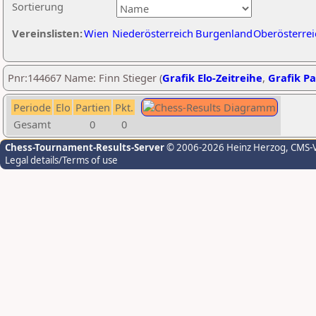
Sortierung
Vereinslisten:
Wien
Niederösterreich
Burgenland
Oberösterrei
Pnr:144667 Name: Finn Stieger (
Grafik Elo-Zeitreihe
,
Grafik Pa
Periode
Elo
Partien
Pkt.
Gesamt
0
0
Chess-Tournament-Results-Server
© 2006-2026 Heinz Herzog
, CMS-
Legal details/Terms of use