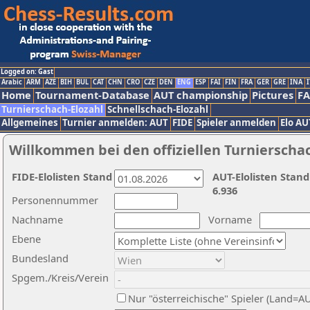
Logged on: Gast
Arabic
ARM
AZE
BIH
BUL
CAT
CHN
CRO
CZE
DEN
ENG
ESP
FAI
FIN
FRA
GER
GRE
INA
I
Home
Tournament-Database
AUT championship
Pictures
F
Turnierschach-Elozahl
Schnellschach-Elozahl
Allgemeines
Turnier anmelden: AUT
FIDE
Spieler anmelden
Elo AU
Willkommen bei den offiziellen Turnierscha
FIDE-Elolisten Stand
AUT-Elolisten Stand
6.936
Personennummer
Nachname
Vorname
Ebene
Bundesland
Spgem./Kreis/Verein
Nur "österreichische" Spieler (Land=A