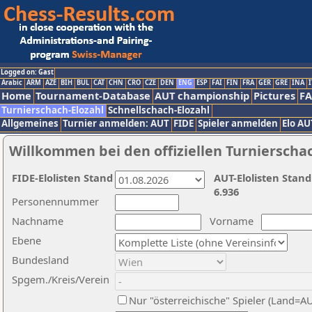
Logged on: Gast
Arabic
ARM
AZE
BIH
BUL
CAT
CHN
CRO
CZE
DEN
ENG
ESP
FAI
FIN
FRA
GER
GRE
INA
I
Home
Tournament-Database
AUT championship
Pictures
F
Turnierschach-Elozahl
Schnellschach-Elozahl
Allgemeines
Turnier anmelden: AUT
FIDE
Spieler anmelden
Elo AU
Willkommen bei den offiziellen Turnierscha
FIDE-Elolisten Stand
AUT-Elolisten Stand
6.936
Personennummer
Nachname
Vorname
Ebene
Bundesland
Spgem./Kreis/Verein
Nur "österreichische" Spieler (Land=A