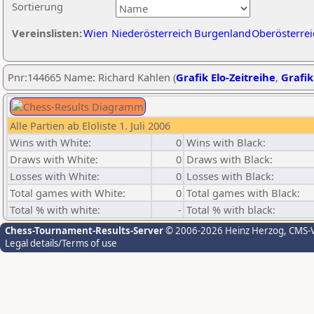
Sortierung
Vereinslisten:
Wien
Niederösterreich
Burgenland
Oberösterrei
Pnr:144665 Name: Richard Kahlen (
Grafik Elo-Zeitreihe
,
Grafik
Alle Partien ab Eloliste 1. Juli 2006
Wins with White:
0
Wins with Black:
Draws with White:
0
Draws with Black:
Losses with White:
0
Losses with Black:
Total games with White:
0
Total games with Black:
Total % with white:
-
Total % with black:
Chess-Tournament-Results-Server
© 2006-2026 Heinz Herzog
, CMS-
Legal details/Terms of use