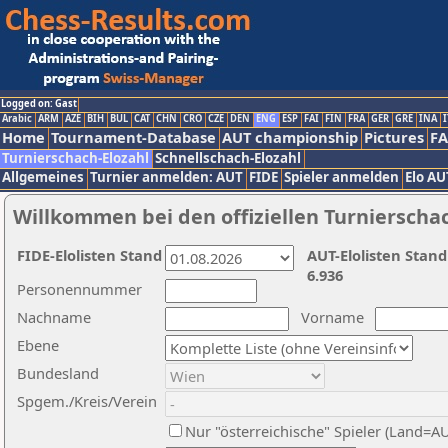
Logged on: Gast
Arabic
ARM
AZE
BIH
BUL
CAT
CHN
CRO
CZE
DEN
ENG
ESP
FAI
FIN
FRA
GER
GRE
INA
I
Home
Tournament-Database
AUT championship
Pictures
F
Turnierschach-Elozahl
Schnellschach-Elozahl
Allgemeines
Turnier anmelden: AUT
FIDE
Spieler anmelden
Elo AU
Willkommen bei den offiziellen Turnierscha
FIDE-Elolisten Stand
AUT-Elolisten Stand
6.936
Personennummer
Nachname
Vorname
Ebene
Bundesland
Spgem./Kreis/Verein
Nur "österreichische" Spieler (Land=A