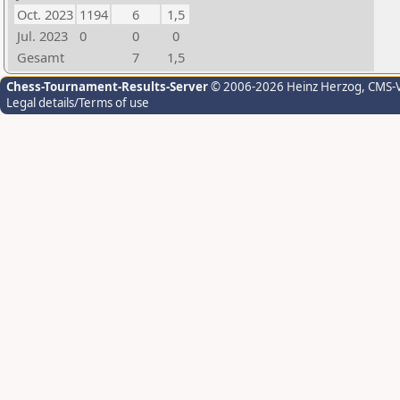
Oct. 2023
1194
6
1,5
Jul. 2023
0
0
0
Gesamt
7
1,5
Chess-Tournament-Results-Server
© 2006-2026 Heinz Herzog
, CMS-
Legal details/Terms of use