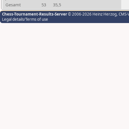
Gesamt
53
35,5
Chess-Tournament-Results-Server
© 2006-2026 Heinz Herzog
, CMS-
Legal details/Terms of use