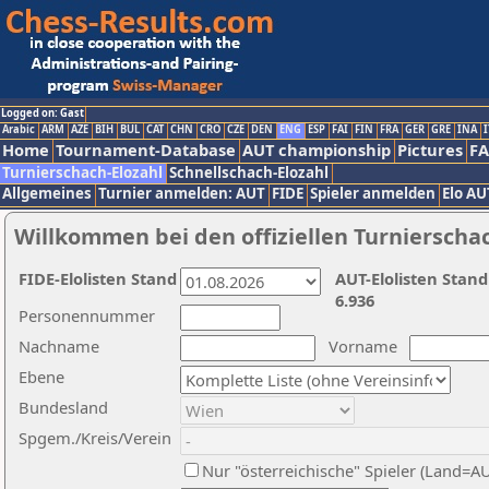
Logged on: Gast
Arabic
ARM
AZE
BIH
BUL
CAT
CHN
CRO
CZE
DEN
ENG
ESP
FAI
FIN
FRA
GER
GRE
INA
I
Home
Tournament-Database
AUT championship
Pictures
F
Turnierschach-Elozahl
Schnellschach-Elozahl
Allgemeines
Turnier anmelden: AUT
FIDE
Spieler anmelden
Elo AU
Willkommen bei den offiziellen Turnierscha
FIDE-Elolisten Stand
AUT-Elolisten Stand
6.936
Personennummer
Nachname
Vorname
Ebene
Bundesland
Spgem./Kreis/Verein
Nur "österreichische" Spieler (Land=A