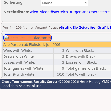
Sortierung
Vereinslisten:
Wien
Niederösterreich
Burgenland
Oberösterrei
Pnr:144206 Name: Vinzent Pauss (
Grafik Elo-Zeitreihe
,
Grafik P
Alle Partien ab Eloliste 1. Juli 2006
Wins with White:
3
Wins with Black:
Draws with White:
3
Draws with Black:
Losses with White:
3
Losses with Black:
Total games with White:
9
Total games with Black:
Total % with white:
50,0
Total % with black:
Chess-Tournament-Results-Server
© 2006-2026 Heinz Herzog
, CMS-
Legal details/Terms of use