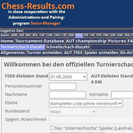
Logged on: Gast
Arabic
ARM
AZE
BIH
BUL
CAT
CHN
CRO
CZE
DEN
ENG
ESP
FAI
FIN
FRA
GER
GRE
INA
I
Home
Tournament-Database
AUT championship
Pictures
F
Turnierschach-Elozahl
Schnellschach-Elozahl
Allgemeines
Turnier anmelden: AUT
FIDE
Spieler anmelden
Elo AU
Willkommen bei den offiziellen Turnierscha
FIDE-Elolisten Stand
AUT-Elolisten Stand
6.936
Personennummer
Nachname
Vorname
Ebene
Bundesland
Spgem./Kreis/Verein
Nur "österreichische" Spieler (Land=A