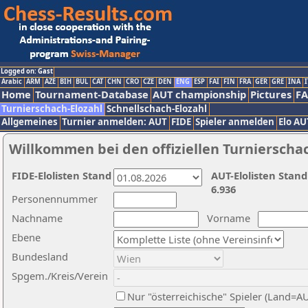
Logged on: Gast
Arabic
ARM
AZE
BIH
BUL
CAT
CHN
CRO
CZE
DEN
ENG
ESP
FAI
FIN
FRA
GER
GRE
INA
I
Home
Tournament-Database
AUT championship
Pictures
F
Turnierschach-Elozahl
Schnellschach-Elozahl
Allgemeines
Turnier anmelden: AUT
FIDE
Spieler anmelden
Elo AU
Willkommen bei den offiziellen Turnierscha
FIDE-Elolisten Stand
AUT-Elolisten Stand
6.936
Personennummer
Nachname
Vorname
Ebene
Bundesland
Spgem./Kreis/Verein
Nur "österreichische" Spieler (Land=A