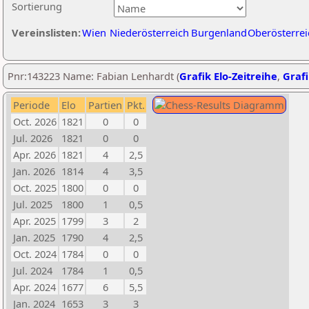
Sortierung
Vereinslisten:
Wien
Niederösterreich
Burgenland
Oberösterrei
Pnr:143223 Name: Fabian Lenhardt (
Grafik Elo-Zeitreihe
,
Grafi
Periode
Elo
Partien
Pkt.
Oct. 2026
1821
0
0
Jul. 2026
1821
0
0
Apr. 2026
1821
4
2,5
Jan. 2026
1814
4
3,5
Oct. 2025
1800
0
0
Jul. 2025
1800
1
0,5
Apr. 2025
1799
3
2
Jan. 2025
1790
4
2,5
Oct. 2024
1784
0
0
Jul. 2024
1784
1
0,5
Apr. 2024
1677
6
5,5
Jan. 2024
1653
3
3