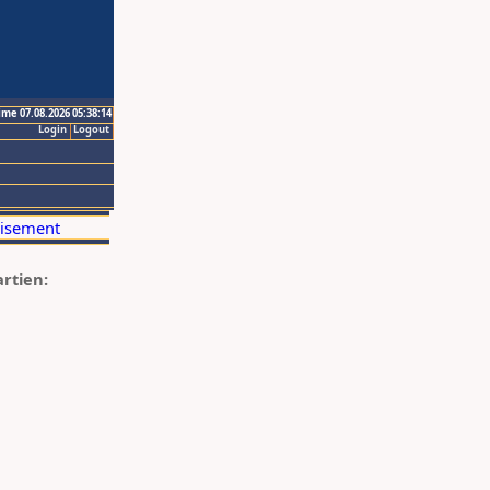
ime 07.08.2026 05:38:14
Login
Logout
artien: