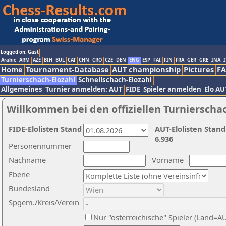
Logged on: Gast
Arabic
ARM
AZE
BIH
BUL
CAT
CHN
CRO
CZE
DEN
ENG
ESP
FAI
FIN
FRA
GER
GRE
INA
I
Home
Tournament-Database
AUT championship
Pictures
F
Turnierschach-Elozahl
Schnellschach-Elozahl
Allgemeines
Turnier anmelden: AUT
FIDE
Spieler anmelden
Elo AU
Willkommen bei den offiziellen Turnierscha
FIDE-Elolisten Stand
AUT-Elolisten Stand
6.936
Personennummer
Nachname
Vorname
Ebene
Bundesland
Spgem./Kreis/Verein
Nur "österreichische" Spieler (Land=A