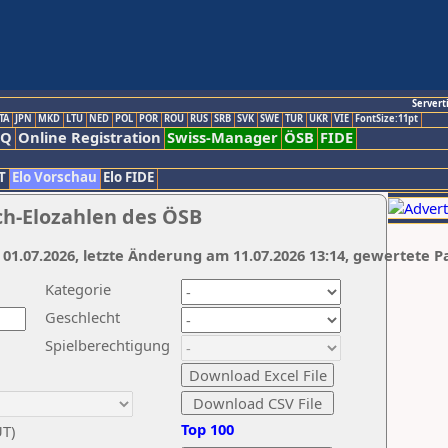
Servert
TA
JPN
MKD
LTU
NED
POL
POR
ROU
RUS
SRB
SVK
SWE
TUR
UKR
VIE
FontSize:11pt
AQ
Online Registration
Swiss-Manager
ÖSB
FIDE
T
Elo Vorschau
Elo FIDE
ch-Elozahlen des ÖSB
 01.07.2026, letzte Änderung am 11.07.2026 13:14, gewertete P
Kategorie
Geschlecht
Spielberechtigung
Top 100
UT)