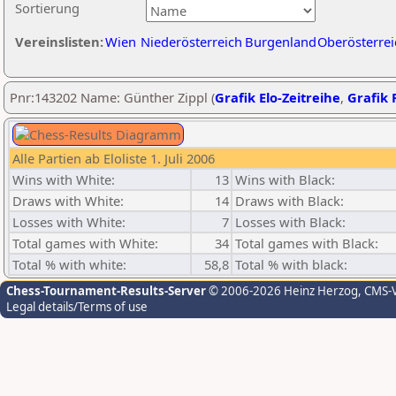
Sortierung
Vereinslisten:
Wien
Niederösterreich
Burgenland
Oberösterrei
Pnr:143202 Name: Günther Zippl (
Grafik Elo-Zeitreihe
,
Grafik P
Alle Partien ab Eloliste 1. Juli 2006
Wins with White:
13
Wins with Black:
Draws with White:
14
Draws with Black:
Losses with White:
7
Losses with Black:
Total games with White:
34
Total games with Black:
Total % with white:
58,8
Total % with black:
Chess-Tournament-Results-Server
© 2006-2026 Heinz Herzog
, CMS-
Legal details/Terms of use