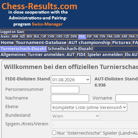
Logged on: Gast
Arabic
ARM
AZE
BIH
BUL
CAT
CHN
CRO
CZE
DEN
ENG
ESP
FAI
FIN
FRA
GER
GRE
INA
I
Home
Tournament-Database
AUT championship
Pictures
F
Turnierschach-Elozahl
Schnellschach-Elozahl
Allgemeines
Turnier anmelden: AUT
FIDE
Spieler anmelden
Elo AU
Willkommen bei den offiziellen Turnierscha
FIDE-Elolisten Stand
AUT-Elolisten Stand
6.936
Personennummer
Nachname
Vorname
Ebene
Bundesland
Spgem./Kreis/Verein
Nur "österreichische" Spieler (Land=A