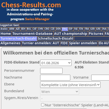
Logged on: Gast
Arabic
ARM
AZE
BIH
BUL
CAT
CHN
CRO
CZE
DEN
ENG
ESP
FAI
FIN
FRA
GER
GRE
INA
I
Home
Tournament-Database
AUT championship
Pictures
F
Turnierschach-Elozahl
Schnellschach-Elozahl
Allgemeines
Turnier anmelden: AUT
FIDE
Spieler anmelden
Elo AU
Willkommen bei den offiziellen Turnierscha
FIDE-Elolisten Stand
AUT-Elolisten Stand
6.936
Personennummer
Nachname
Vorname
Ebene
Bundesland
Spgem./Kreis/Verein
Nur "österreichische" Spieler (Land=A