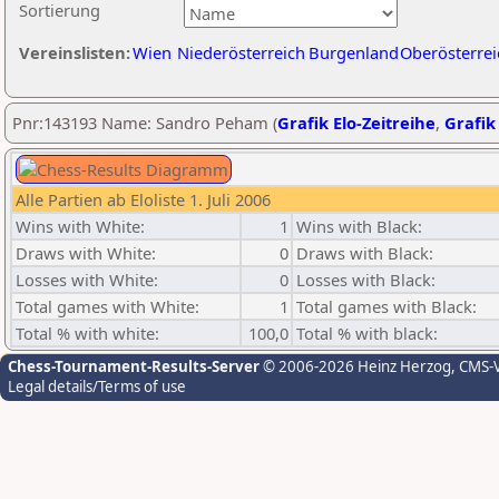
Sortierung
Vereinslisten:
Wien
Niederösterreich
Burgenland
Oberösterrei
Pnr:143193 Name: Sandro Peham (
Grafik Elo-Zeitreihe
,
Grafik 
Alle Partien ab Eloliste 1. Juli 2006
Wins with White:
1
Wins with Black:
Draws with White:
0
Draws with Black:
Losses with White:
0
Losses with Black:
Total games with White:
1
Total games with Black:
Total % with white:
100,0
Total % with black:
Chess-Tournament-Results-Server
© 2006-2026 Heinz Herzog
, CMS-
Legal details/Terms of use