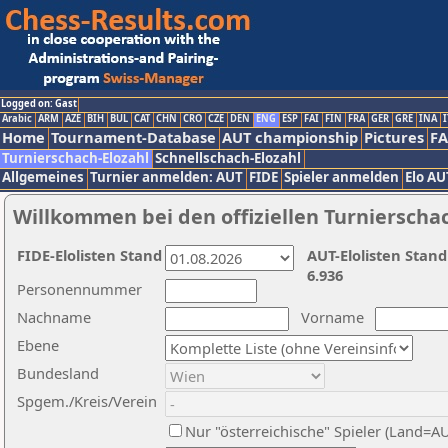
Logged on: Gast
Arabic
ARM
AZE
BIH
BUL
CAT
CHN
CRO
CZE
DEN
ENG
ESP
FAI
FIN
FRA
GER
GRE
INA
I
Home
Tournament-Database
AUT championship
Pictures
F
Turnierschach-Elozahl
Schnellschach-Elozahl
Allgemeines
Turnier anmelden: AUT
FIDE
Spieler anmelden
Elo AU
Willkommen bei den offiziellen Turnierscha
FIDE-Elolisten Stand
AUT-Elolisten Stand
6.936
Personennummer
Nachname
Vorname
Ebene
Bundesland
Spgem./Kreis/Verein
Nur "österreichische" Spieler (Land=A