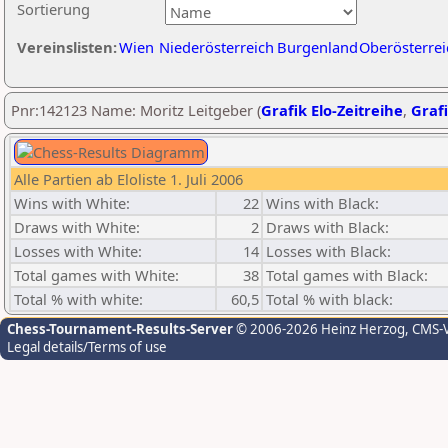
Sortierung
Vereinslisten:
Wien
Niederösterreich
Burgenland
Oberösterrei
Pnr:142123 Name: Moritz Leitgeber (
Grafik Elo-Zeitreihe
,
Grafi
Alle Partien ab Eloliste 1. Juli 2006
Wins with White:
22
Wins with Black:
Draws with White:
2
Draws with Black:
Losses with White:
14
Losses with Black:
Total games with White:
38
Total games with Black:
Total % with white:
60,5
Total % with black:
Chess-Tournament-Results-Server
© 2006-2026 Heinz Herzog
, CMS-
Legal details/Terms of use