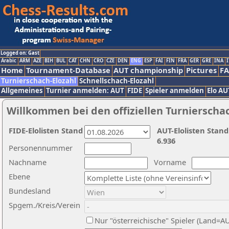
Logged on: Gast
Arabic
ARM
AZE
BIH
BUL
CAT
CHN
CRO
CZE
DEN
ENG
ESP
FAI
FIN
FRA
GER
GRE
INA
I
Home
Tournament-Database
AUT championship
Pictures
F
Turnierschach-Elozahl
Schnellschach-Elozahl
Allgemeines
Turnier anmelden: AUT
FIDE
Spieler anmelden
Elo AU
Willkommen bei den offiziellen Turnierscha
FIDE-Elolisten Stand
AUT-Elolisten Stand
6.936
Personennummer
Nachname
Vorname
Ebene
Bundesland
Spgem./Kreis/Verein
Nur "österreichische" Spieler (Land=A