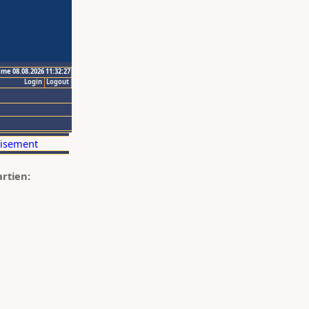
ime 08.08.2026 11:32:27
Login
Logout
artien: