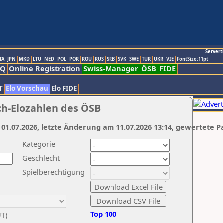
Servert
TA
JPN
MKD
LTU
NED
POL
POR
ROU
RUS
SRB
SVK
SWE
TUR
UKR
VIE
FontSize:11pt
AQ
Online Registration
Swiss-Manager
ÖSB
FIDE
T
Elo Vorschau
Elo FIDE
ch-Elozahlen des ÖSB
 01.07.2026, letzte Änderung am 11.07.2026 13:14, gewertete P
Kategorie
Geschlecht
Spielberechtigung
Top 100
UT)