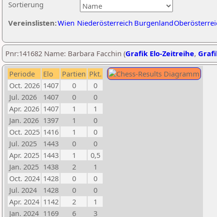
Sortierung
Vereinslisten:
Wien
Niederösterreich
Burgenland
Oberösterrei
Pnr:141682 Name: Barbara Facchin (
Grafik Elo-Zeitreihe
,
Grafi
Periode
Elo
Partien
Pkt.
Oct. 2026
1407
0
0
Jul. 2026
1407
0
0
Apr. 2026
1407
1
1
Jan. 2026
1397
1
0
Oct. 2025
1416
1
0
Jul. 2025
1443
0
0
Apr. 2025
1443
1
0,5
Jan. 2025
1438
2
1
Oct. 2024
1428
0
0
Jul. 2024
1428
0
0
Apr. 2024
1142
2
1
Jan. 2024
1169
6
3