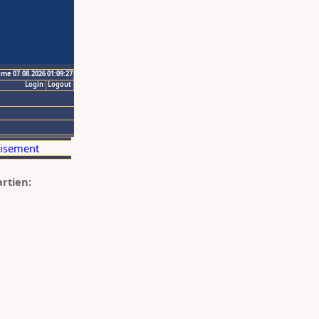
ime 07.08.2026 01:09:27
Login
Logout
artien: