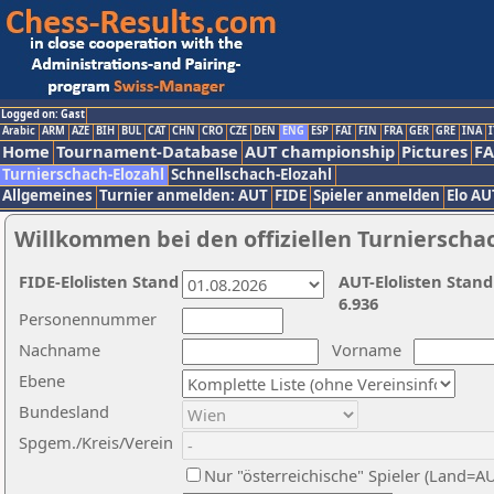
Logged on: Gast
Arabic
ARM
AZE
BIH
BUL
CAT
CHN
CRO
CZE
DEN
ENG
ESP
FAI
FIN
FRA
GER
GRE
INA
I
Home
Tournament-Database
AUT championship
Pictures
F
Turnierschach-Elozahl
Schnellschach-Elozahl
Allgemeines
Turnier anmelden: AUT
FIDE
Spieler anmelden
Elo AU
Willkommen bei den offiziellen Turnierscha
FIDE-Elolisten Stand
AUT-Elolisten Stand
6.936
Personennummer
Nachname
Vorname
Ebene
Bundesland
Spgem./Kreis/Verein
Nur "österreichische" Spieler (Land=A