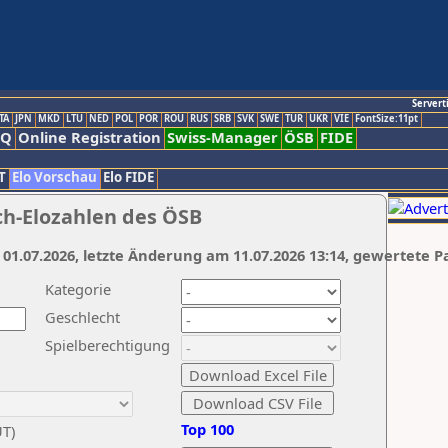
Servert
TA
JPN
MKD
LTU
NED
POL
POR
ROU
RUS
SRB
SVK
SWE
TUR
UKR
VIE
FontSize:11pt
AQ
Online Registration
Swiss-Manager
ÖSB
FIDE
T
Elo Vorschau
Elo FIDE
ch-Elozahlen des ÖSB
 01.07.2026, letzte Änderung am 11.07.2026 13:14, gewertete P
Kategorie
Geschlecht
Spielberechtigung
Top 100
UT)