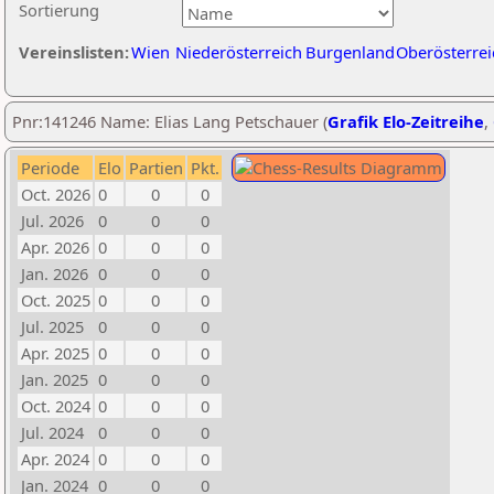
Sortierung
Vereinslisten:
Wien
Niederösterreich
Burgenland
Oberösterrei
Pnr:141246 Name: Elias Lang Petschauer (
Grafik Elo-Zeitreihe
,
Periode
Elo
Partien
Pkt.
Oct. 2026
0
0
0
Jul. 2026
0
0
0
Apr. 2026
0
0
0
Jan. 2026
0
0
0
Oct. 2025
0
0
0
Jul. 2025
0
0
0
Apr. 2025
0
0
0
Jan. 2025
0
0
0
Oct. 2024
0
0
0
Jul. 2024
0
0
0
Apr. 2024
0
0
0
Jan. 2024
0
0
0