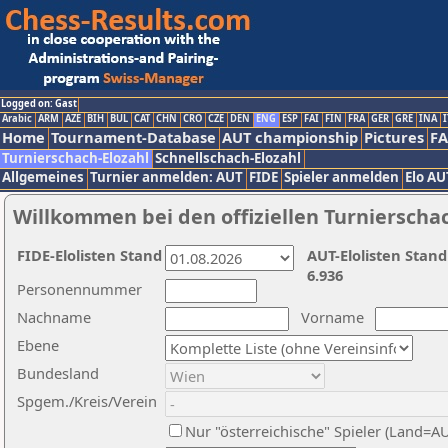
Logged on: Gast
Arabic
ARM
AZE
BIH
BUL
CAT
CHN
CRO
CZE
DEN
ENG
ESP
FAI
FIN
FRA
GER
GRE
INA
I
Home
Tournament-Database
AUT championship
Pictures
F
Turnierschach-Elozahl
Schnellschach-Elozahl
Allgemeines
Turnier anmelden: AUT
FIDE
Spieler anmelden
Elo AU
Willkommen bei den offiziellen Turnierscha
FIDE-Elolisten Stand
AUT-Elolisten Stand
6.936
Personennummer
Nachname
Vorname
Ebene
Bundesland
Spgem./Kreis/Verein
Nur "österreichische" Spieler (Land=A