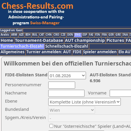
Logged on: Gast
Arabic
ARM
AZE
BIH
BUL
CAT
CHN
CRO
CZE
DEN
ENG
ESP
FAI
FIN
FRA
GER
GRE
INA
I
Home
Tournament-Database
AUT championship
Pictures
F
Turnierschach-Elozahl
Schnellschach-Elozahl
Allgemeines
Turnier anmelden: AUT
FIDE
Spieler anmelden
Elo AU
Willkommen bei den offiziellen Turnierscha
FIDE-Elolisten Stand
AUT-Elolisten Stand
6.936
Personennummer
Nachname
Vorname
Ebene
Bundesland
Spgem./Kreis/Verein
Nur "österreichische" Spieler (Land=A