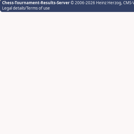
Chess-Tournament-Results-Server
© 2006-2026 Heinz Herzog
, CMS-
Legal details/Terms of use