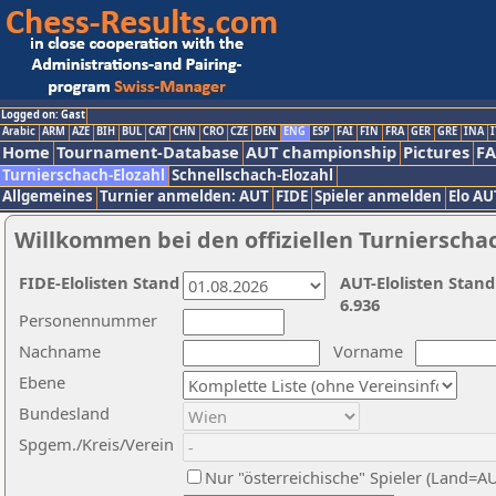
Logged on: Gast
Arabic
ARM
AZE
BIH
BUL
CAT
CHN
CRO
CZE
DEN
ENG
ESP
FAI
FIN
FRA
GER
GRE
INA
I
Home
Tournament-Database
AUT championship
Pictures
F
Turnierschach-Elozahl
Schnellschach-Elozahl
Allgemeines
Turnier anmelden: AUT
FIDE
Spieler anmelden
Elo AU
Willkommen bei den offiziellen Turnierscha
FIDE-Elolisten Stand
AUT-Elolisten Stand
6.936
Personennummer
Nachname
Vorname
Ebene
Bundesland
Spgem./Kreis/Verein
Nur "österreichische" Spieler (Land=A