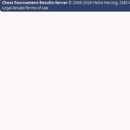
Chess-Tournament-Results-Server
© 2006-2026 Heinz Herzog
, CMS-
Legal details/Terms of use