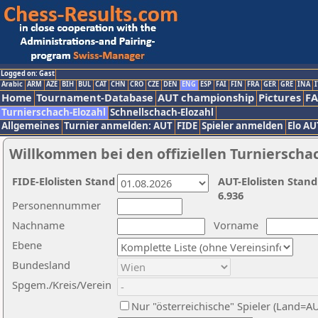
Logged on: Gast
Arabic
ARM
AZE
BIH
BUL
CAT
CHN
CRO
CZE
DEN
ENG
ESP
FAI
FIN
FRA
GER
GRE
INA
I
Home
Tournament-Database
AUT championship
Pictures
F
Turnierschach-Elozahl
Schnellschach-Elozahl
Allgemeines
Turnier anmelden: AUT
FIDE
Spieler anmelden
Elo AU
Willkommen bei den offiziellen Turnierscha
FIDE-Elolisten Stand
AUT-Elolisten Stand
6.936
Personennummer
Nachname
Vorname
Ebene
Bundesland
Spgem./Kreis/Verein
Nur "österreichische" Spieler (Land=A