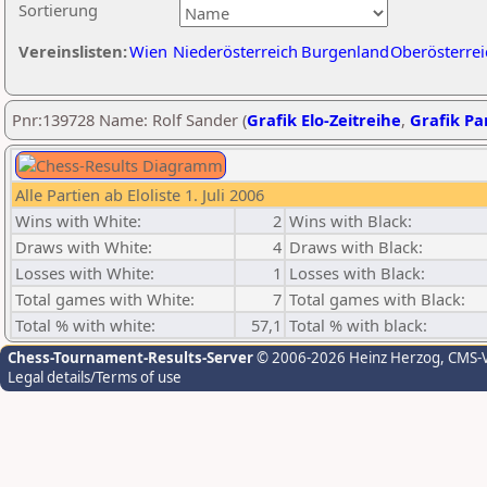
Sortierung
Vereinslisten:
Wien
Niederösterreich
Burgenland
Oberösterrei
Pnr:139728 Name: Rolf Sander (
Grafik Elo-Zeitreihe
,
Grafik Par
Alle Partien ab Eloliste 1. Juli 2006
Wins with White:
2
Wins with Black:
Draws with White:
4
Draws with Black:
Losses with White:
1
Losses with Black:
Total games with White:
7
Total games with Black:
Total % with white:
57,1
Total % with black:
Chess-Tournament-Results-Server
© 2006-2026 Heinz Herzog
, CMS-
Legal details/Terms of use