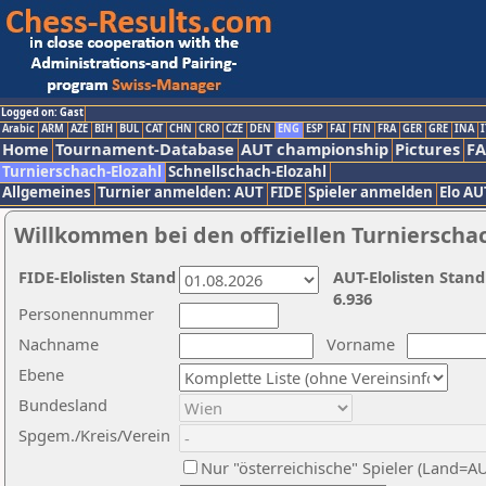
Logged on: Gast
Arabic
ARM
AZE
BIH
BUL
CAT
CHN
CRO
CZE
DEN
ENG
ESP
FAI
FIN
FRA
GER
GRE
INA
I
Home
Tournament-Database
AUT championship
Pictures
F
Turnierschach-Elozahl
Schnellschach-Elozahl
Allgemeines
Turnier anmelden: AUT
FIDE
Spieler anmelden
Elo AU
Willkommen bei den offiziellen Turnierscha
FIDE-Elolisten Stand
AUT-Elolisten Stand
6.936
Personennummer
Nachname
Vorname
Ebene
Bundesland
Spgem./Kreis/Verein
Nur "österreichische" Spieler (Land=A