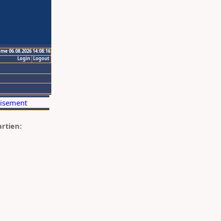
ime 06.08.2026 14:08:16
Login
Logout
artien: