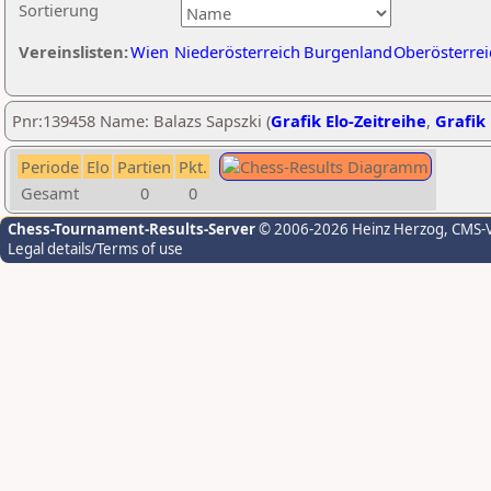
Sortierung
Vereinslisten:
Wien
Niederösterreich
Burgenland
Oberösterrei
Pnr:139458 Name: Balazs Sapszki (
Grafik Elo-Zeitreihe
,
Grafik 
Periode
Elo
Partien
Pkt.
Gesamt
0
0
Chess-Tournament-Results-Server
© 2006-2026 Heinz Herzog
, CMS-
Legal details/Terms of use