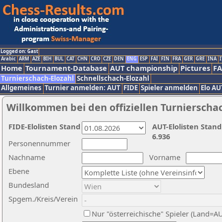
Logged on: Gast
Arabic
ARM
AZE
BIH
BUL
CAT
CHN
CRO
CZE
DEN
ENG
ESP
FAI
FIN
FRA
GER
GRE
INA
I
Home
Tournament-Database
AUT championship
Pictures
F
Turnierschach-Elozahl
Schnellschach-Elozahl
Allgemeines
Turnier anmelden: AUT
FIDE
Spieler anmelden
Elo AU
Willkommen bei den offiziellen Turnierscha
FIDE-Elolisten Stand
AUT-Elolisten Stand
6.936
Personennummer
Nachname
Vorname
Ebene
Bundesland
Spgem./Kreis/Verein
Nur "österreichische" Spieler (Land=A