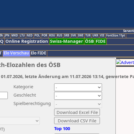
Servert
TA
JPN
MKD
LTU
NED
POL
POR
ROU
RUS
SRB
SVK
SWE
TUR
UKR
VIE
FontSize:11pt
AQ
Online Registration
Swiss-Manager
ÖSB
FIDE
T
Elo Vorschau
Elo FIDE
ch-Elozahlen des ÖSB
 01.07.2026, letzte Änderung am 11.07.2026 13:14, gewertete P
Kategorie
Geschlecht
Spielberechtigung
Top 100
UT)