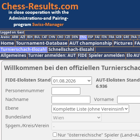
Logged on: Gast
Arabic
ARM
AZE
BIH
BUL
CAT
CHN
CRO
CZE
DEN
ENG
ESP
FAI
FIN
FRA
GER
GRE
INA
I
Home
Tournament-Database
AUT championship
Pictures
F
Turnierschach-Elozahl
Schnellschach-Elozahl
Allgemeines
Turnier anmelden: AUT
FIDE
Spieler anmelden
Elo AU
Willkommen bei den offiziellen Turnierscha
FIDE-Elolisten Stand
AUT-Elolisten Stand
6.936
Personennummer
Nachname
Vorname
Ebene
Bundesland
Spgem./Kreis/Verein
Nur "österreichische" Spieler (Land=A