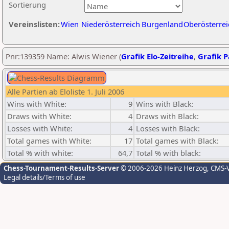
Sortierung
Vereinslisten:
Wien
Niederösterreich
Burgenland
Oberösterrei
Pnr:139359 Name: Alwis Wiener (
Grafik Elo-Zeitreihe
,
Grafik P
Alle Partien ab Eloliste 1. Juli 2006
Wins with White:
9
Wins with Black:
Draws with White:
4
Draws with Black:
Losses with White:
4
Losses with Black:
Total games with White:
17
Total games with Black:
Total % with white:
64,7
Total % with black:
Chess-Tournament-Results-Server
© 2006-2026 Heinz Herzog
, CMS-
Legal details/Terms of use