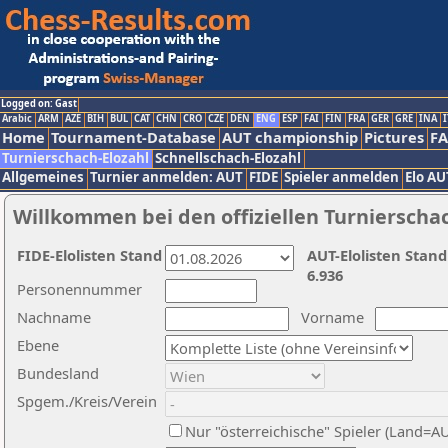
Logged on: Gast
Arabic
ARM
AZE
BIH
BUL
CAT
CHN
CRO
CZE
DEN
ENG
ESP
FAI
FIN
FRA
GER
GRE
INA
I
Home
Tournament-Database
AUT championship
Pictures
F
Turnierschach-Elozahl
Schnellschach-Elozahl
Allgemeines
Turnier anmelden: AUT
FIDE
Spieler anmelden
Elo AU
Willkommen bei den offiziellen Turnierscha
FIDE-Elolisten Stand
AUT-Elolisten Stand
6.936
Personennummer
Nachname
Vorname
Ebene
Bundesland
Spgem./Kreis/Verein
Nur "österreichische" Spieler (Land=A