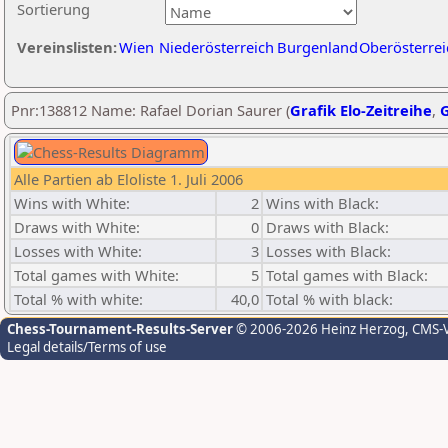
Sortierung
Vereinslisten:
Wien
Niederösterreich
Burgenland
Oberösterrei
Pnr:138812 Name: Rafael Dorian Saurer (
Grafik Elo-Zeitreihe
,
G
Alle Partien ab Eloliste 1. Juli 2006
Wins with White:
2
Wins with Black:
Draws with White:
0
Draws with Black:
Losses with White:
3
Losses with Black:
Total games with White:
5
Total games with Black:
Total % with white:
40,0
Total % with black:
Chess-Tournament-Results-Server
© 2006-2026 Heinz Herzog
, CMS-
Legal details/Terms of use