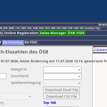
Servert
TA
JPN
MKD
LTU
NED
POL
POR
ROU
RUS
SRB
SVK
SWE
TUR
UKR
VIE
FontSize:11pt
AQ
Online Registration
Swiss-Manager
ÖSB
FIDE
T
Elo Vorschau
Elo FIDE
ch-Elozahlen des ÖSB
 01.07.2026, letzte Änderung am 11.07.2026 13:14, gewertete P
Kategorie
Geschlecht
Spielberechtigung
Top 100
UT)