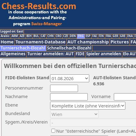
Logged on: Gast
Arabic
ARM
AZE
BIH
BUL
CAT
CHN
CRO
CZE
DEN
ENG
ESP
FAI
FIN
FRA
GER
GRE
INA
I
Home
Tournament-Database
AUT championship
Pictures
F
Turnierschach-Elozahl
Schnellschach-Elozahl
Allgemeines
Turnier anmelden: AUT
FIDE
Spieler anmelden
Elo AU
Willkommen bei den offiziellen Turnierscha
FIDE-Elolisten Stand
AUT-Elolisten Stand
6.936
Personennummer
Nachname
Vorname
Ebene
Bundesland
Spgem./Kreis/Verein
Nur "österreichische" Spieler (Land=A