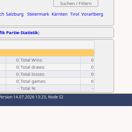
ch
Salzburg
Steiermark
Kärnten
Tirol
Vorarlberg
ik Partie-Statistik
)
0
Total Wins:
0
0
Total draws:
0
0
Total losses:
0
0
Total games:
0
-
Total %:
-
Version 14.07.2026 13:23, Node S2