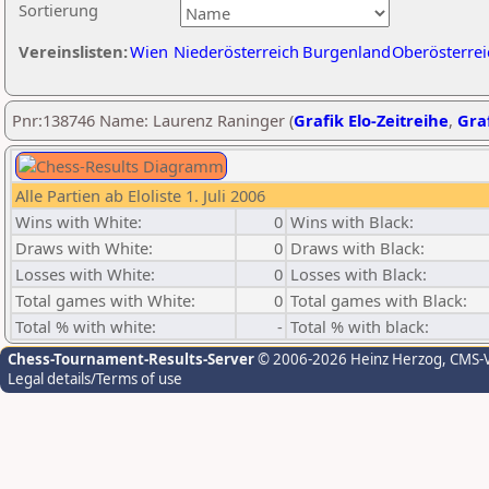
Sortierung
Vereinslisten:
Wien
Niederösterreich
Burgenland
Oberösterrei
Pnr:138746 Name: Laurenz Raninger (
Grafik Elo-Zeitreihe
,
Graf
Alle Partien ab Eloliste 1. Juli 2006
Wins with White:
0
Wins with Black:
Draws with White:
0
Draws with Black:
Losses with White:
0
Losses with Black:
Total games with White:
0
Total games with Black:
Total % with white:
-
Total % with black:
Chess-Tournament-Results-Server
© 2006-2026 Heinz Herzog
, CMS-
Legal details/Terms of use