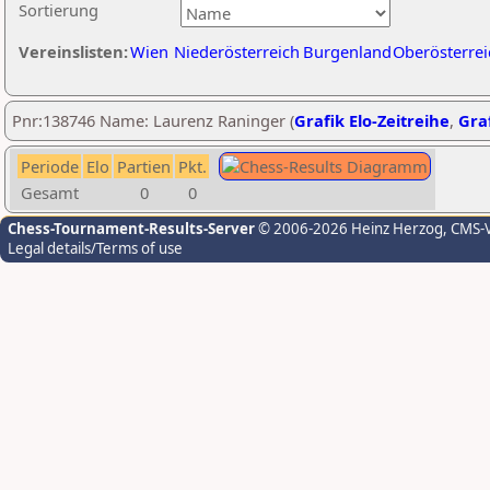
Sortierung
Vereinslisten:
Wien
Niederösterreich
Burgenland
Oberösterrei
Pnr:138746 Name: Laurenz Raninger (
Grafik Elo-Zeitreihe
,
Graf
Periode
Elo
Partien
Pkt.
Gesamt
0
0
Chess-Tournament-Results-Server
© 2006-2026 Heinz Herzog
, CMS-
Legal details/Terms of use