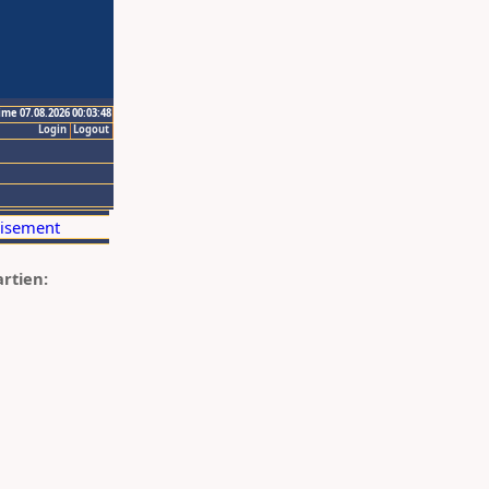
ime 07.08.2026 00:03:48
Login
Logout
artien: