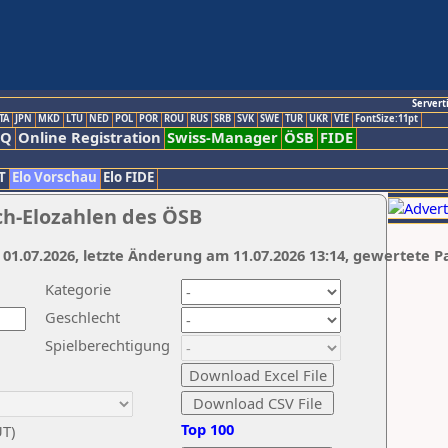
Servert
TA
JPN
MKD
LTU
NED
POL
POR
ROU
RUS
SRB
SVK
SWE
TUR
UKR
VIE
FontSize:11pt
AQ
Online Registration
Swiss-Manager
ÖSB
FIDE
T
Elo Vorschau
Elo FIDE
ch-Elozahlen des ÖSB
 01.07.2026, letzte Änderung am 11.07.2026 13:14, gewertete P
Kategorie
Geschlecht
Spielberechtigung
Top 100
UT)