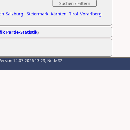
ch
Salzburg
Steiermark
Kärnten
Tirol
Vorarlberg
ik Partie-Statistik
)
Version 14.07.2026 13:23, Node S2