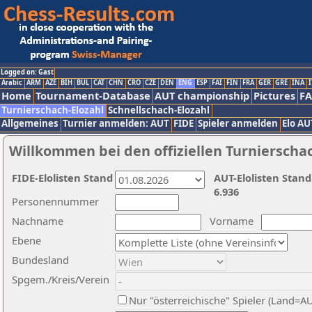
Logged on: Gast
Arabic
ARM
AZE
BIH
BUL
CAT
CHN
CRO
CZE
DEN
ENG
ESP
FAI
FIN
FRA
GER
GRE
INA
I
Home
Tournament-Database
AUT championship
Pictures
F
Turnierschach-Elozahl
Schnellschach-Elozahl
Allgemeines
Turnier anmelden: AUT
FIDE
Spieler anmelden
Elo AU
Willkommen bei den offiziellen Turnierscha
FIDE-Elolisten Stand
AUT-Elolisten Stand
6.936
Personennummer
Nachname
Vorname
Ebene
Bundesland
Spgem./Kreis/Verein
Nur "österreichische" Spieler (Land=A